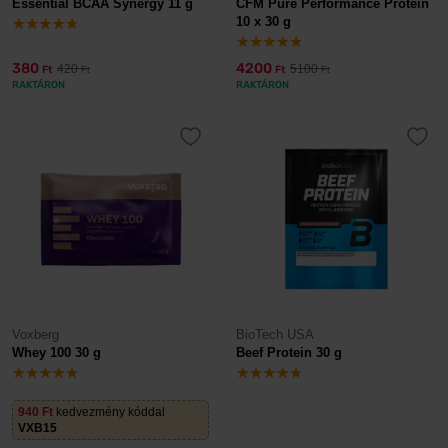
Essential BCAA Synergy 11 g
CFM Pure Performance Protein
10 x 30 g
380
4200
420
5100
Ft
Ft
Ft
Ft
RAKTÁRON
RAKTÁRON
Voxberg
BioTech USA
Whey 100 30 g
Beef Protein 30 g
940
Ft
kedvezmény kóddal
VXB15