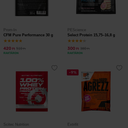
Prom-In
PEScience
CFM Pure Performance 30 g
Select Protein 15,75–16,8 g
420
300
510
380
Ft
Ft
Ft
Ft
RAKTÁRON
RAKTÁRON
-9%
Scitec Nutrition
Extrifit