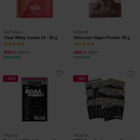
MyProtein
Nutrend
Clear Whey Isolate 24 - 26 g
Delicious Vegan Protein 30 g
810
680
1710
760
Ft
Ft
Ft
Ft
RAKTÁRON
RAKTÁRON
-10%
-18%
Prom-In
Prom-In