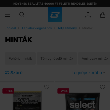
INGYENES SZÁLLÍTÁS 40000 FT FELETTI RENDELÉS ESETÉN
Főoldal
Táplálékkiegészítők
Teljesítmény
Minták
MINTÁK
Fehérje minták
Tömegnövelő minták
Aminosav minták
Szűrő
Legnépszerűbb
-18%
-21%