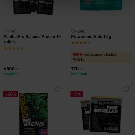
Prom-In
Voxberg
Pentha Pro Balance Protein 10
Preworkout Elite 18 g
x 40 g
650
Ft
kedvezmény kóddal
VXB15
6800
770
Ft
Ft
RAKTÁRON
RAKTÁRON
-28%
-5%