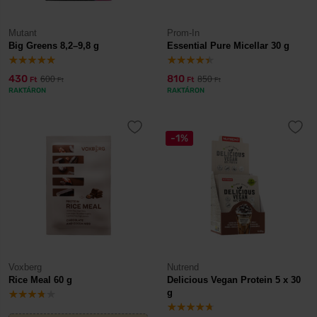
Mutant
Prom-In
Big Greens 8,2–9,8 g
Essential Pure Micellar 30 g
430
810
600
850
Ft
Ft
Ft
Ft
RAKTÁRON
RAKTÁRON
-1%
Voxberg
Nutrend
Rice Meal 60 g
Delicious Vegan Protein 5 x 30
g