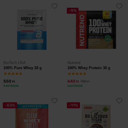
-9%
BioTech USA
Nutrend
100% Pure Whey 28 g
100% Whey Protein 30 g
550
640
700
Ft
Ft
Ft
RAKTÁRON
RAKTÁRON
-53%
-11%