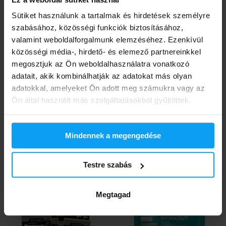
Sütiket használunk a tartalmak és hirdetések személyre
szabásához, közösségi funkciók biztosításához,
valamint weboldalforgalmunk elemzéséhez. Ezenkívül
közösségi média-, hirdető- és elemező partnereinkkel
megosztjuk az Ön weboldalhasználatra vonatkozó
adatait, akik kombinálhatják az adatokat más olyan
BodyWorld
Voxberg
adatokkal, amelyeket Ön adott meg számukra vagy az
Soy Protein Isolate 30 g
Women's Protein 30 g
Ön által használt más szolgáltatásokból gyűjtöttek.
940
Ft
kedvezmény kóddal
VXB15
Mindennek a megengedése
430
1110
560
Ft
Ft
Ft
RAKTÁRON
RAKTÁRON
Testre szabás
Megtagad