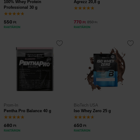
100% Whey Protein
Agrezz 20,8 g
Professional 30 g
550
770
850
Ft
Ft
Ft
RAKTÁRON
RAKTÁRON
Prom-In
BioTech USA
Pentha Pro Balance 40 g
Iso Whey Zero 25 g
680
650
Ft
Ft
RAKTÁRON
RAKTÁRON