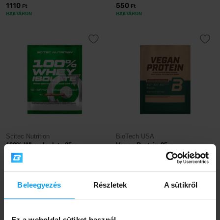
1110
550
Ft
Ft
RAKTÁRON
RAKTÁRON
Scitec Nutrition
BioTech USA
100% Whey Isolate 25 g
Vegan Protein 25 g
650
590
Ft
Ft
RAKTÁRON
RAKTÁRON
Beleegyezés
Részletek
A sütikről
-23%
Ez a weboldal sütiket használ