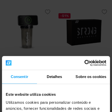
-51%
BodyWorld
BodyWorld
Elite Tripod Shaker 700 ml
Gift Box STRONG BLACK BOX
Consentir
Detalhes
Sobre os cookies
9,19
5,19
10,49
€
€
€
EM STOCK
EM STOCK
Este website utiliza cookies
-35%
Utilizamos cookies para personalizar conteúdo e
anúncios, fornecer funcionalidades de redes sociais e