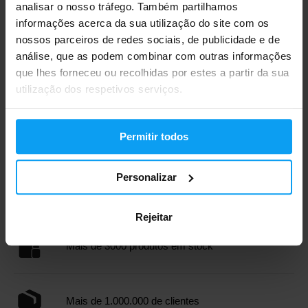
analisar o nosso tráfego. Também partilhamos
informações acerca da sua utilização do site com os
nossos parceiros de redes sociais, de publicidade e de
análise, que as podem combinar com outras informações
que lhes forneceu ou recolhidas por estes a partir da sua
utilização dos respetivos serviços.
BodyWorld
Massage roller 1 unidade
13,49
20,79
€
€
Permitir todos
EM STOCK
Personalizar
Envio rápido
Rejeitar
Mais de 3000 produtos em stock
Mais de 1.000.000 de clientes