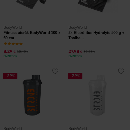
BodyWorld
BodyWorld
Fitness uterák BodyWorld 100 x
2x Eletrólitos Hydralyte 500 g +
50 cm
Toalha...
8,29
27,98
10,49
36,27
€
€
€
€
EM STOCK
EM STOCK
-29%
-39%
BodyWorld
BodyWorld