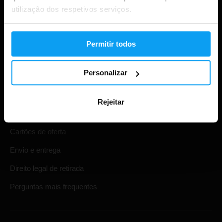
utilização dos respetivos serviços.
Permitir todos
Compras
Personalizar
Acompanha a tua encomenda
Rejeitar
Iniciar sessão na conta
Cartões de oferta
Envio e entrega
Direito legal de retirada
Perguntas mais frequentes