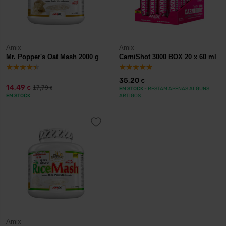
Amix
Amix
Mr. Popper's Oat Mash 2000 g
CarniShot 3000 BOX 20 x 60 ml
35,20
€
14,49
17,79
€
€
EM STOCK
- RESTAM APENAS ALGUNS
EM STOCK
ARTIGOS
Amix