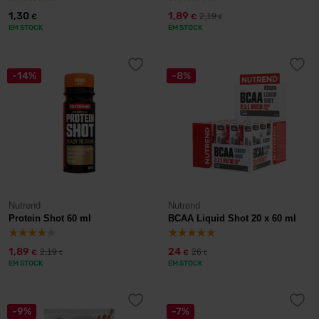
1,30
1,89
2,19
€
€
€
EM STOCK
EM STOCK
-14%
-8%
Nutrend
Nutrend
Protein Shot 60 ml
BCAA Liquid Shot 20 x 60 ml
1,89
24
2,19
26
€
€
€
€
EM STOCK
EM STOCK
-9%
-7%