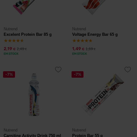
Nutrend
Nutrend
Excelent Protein Bar 85 g
Voltage Energy Bar 65 g
2,19
1,49
2,49
1,69
€
€
€
€
EM STOCK
EM STOCK
-7%
-7%
Nutrend
Nutrend
Carnitine Activity Drink 750 ml
Protein Bar 55 g