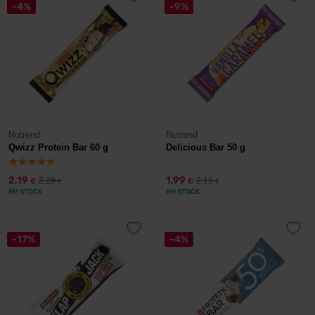
-4%
-9%
Nutrend
Nutrend
Qwizz Protein Bar 60 g
Delicious Bar 50 g
2,19
1,99
2,29
2,19
€
€
€
€
EM STOCK
EM STOCK
-17%
-4%