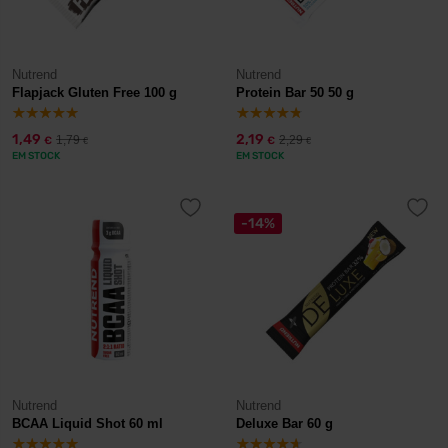
Nutrend
Nutrend
Flapjack Gluten Free 100 g
Protein Bar 50 50 g
1,49
2,19
1,79
2,29
€
€
€
€
EM STOCK
EM STOCK
-14%
Nutrend
Nutrend
BCAA Liquid Shot 60 ml
Deluxe Bar 60 g