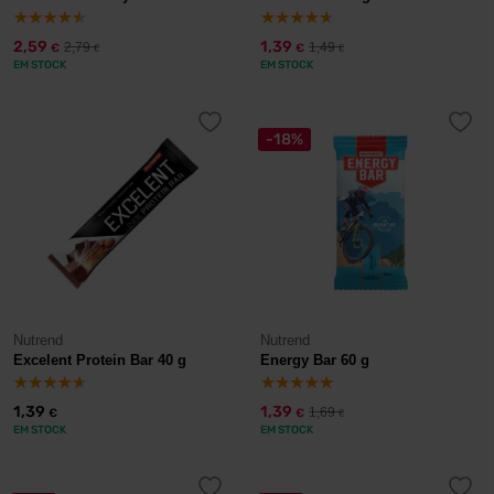
2,59
1,39
2,79
1,49
€
€
€
€
EM STOCK
EM STOCK
-18%
Nutrend
Nutrend
Excelent Protein Bar 40 g
Energy Bar 60 g
1,39
1,39
1,69
€
€
€
EM STOCK
EM STOCK