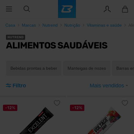
Casa
Marcas
Nutrend
Nutrição
Vitaminas e saúde
Al
NUTREND
ALIMENTOS SAUDÁVEIS
Bebidas prontas a beber
Manteigas de nozes
Barras e
Filtro
Mais vendidos
-12%
-12%