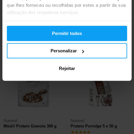
que lhes forneceu ou recolhidas por estes a partir da sua
utilização dos respetivos serviços.
Nutrend
Nutrend
N1 Drink 330 ml
Protein Shot 20 x 60 ml
Permitir todos
2,19
37,40
2,39
37,80
€
€
€
€
EM STOCK
EM STOCK
Personalizar
-10%
-14%
Rejeitar
Nutrend
Nutrend
Müsli! Protein Granola 300 g
Protein Porridge 5 x 50 g