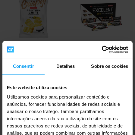
Nutrend
Nutrend
Crispy! Protein Chips 50 g
Excelent Protein Bar Mix BOX 9
x 85 g
Consentir
Detalhes
Sobre os cookies
1,99
19,29
2,19
20,79
€
€
€
€
EM STOCK
EM STOCK
Este website utiliza cookies
Utilizamos cookies para personalizar conteúdo e
-8%
-1%
anúncios, fornecer funcionalidades de redes sociais e
analisar o nosso tráfego. Também partilhamos
informações acerca da sua utilização do site com os
nossos parceiros de redes sociais, de publicidade e de
análise, que as podem combinar com outras informações