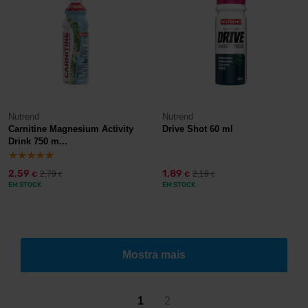
Nutrend
Nutrend
Carnitine Magnesium Activity
Drive Shot 60 ml
Drink 750 m...
2,59
1,89
2,79
2,19
€
€
€
€
EM STOCK
EM STOCK
Mostra mais
1
2