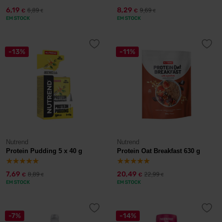
6,19
8,29
6,89
9,69
€
€
€
€
EM STOCK
EM STOCK
-13%
-11%
Nutrend
Nutrend
Protein Pudding 5 x 40 g
Protein Oat Breakfast 630 g
7,69
20,49
8,89
22,99
€
€
€
€
EM STOCK
EM STOCK
-7%
-14%