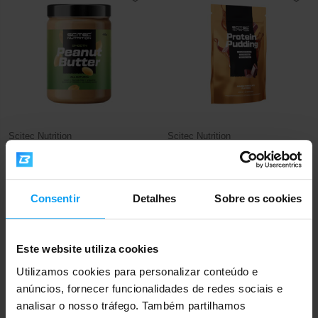
Scitec Nutrition
Scitec Nutrition
Peanut Butter 400 g
Protein Pudding 400 g
10,50
25,50
€
€
EM STOCK
EM STOCK
Consentir
Detalhes
Sobre os cookies
Este website utiliza cookies
Utilizamos cookies para personalizar conteúdo e
anúncios, fornecer funcionalidades de redes sociais e
analisar o nosso tráfego. Também partilhamos