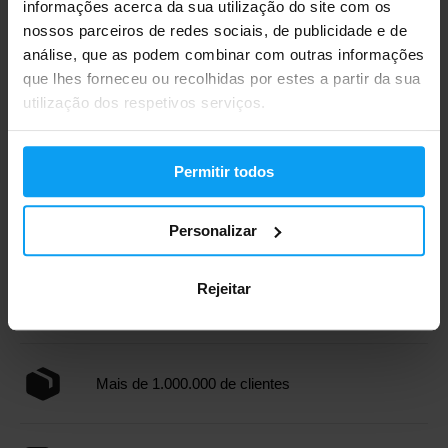
informações acerca da sua utilização do site com os
nossos parceiros de redes sociais, de publicidade e de
análise, que as podem combinar com outras informações
Scitec Nutrition
Scitec Nutrition
que lhes forneceu ou recolhidas por estes a partir da sua
Protein Breakfast 700 g
Greens & Fruits 600 g
utilização dos respetivos serviços.
23,50
45,50
€
€
EM STOCK
FORA DE STOCK
Permitir todos
Envio rápido
Personalizar
Rejeitar
Mais de 3000 produtos em stock
Mais de 1.000.000 de clientes