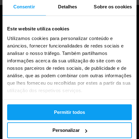
Consentir
Detalhes
Sobre os cookies
Este website utiliza cookies
Utilizamos cookies para personalizar conteúdo e
anúncios, fornecer funcionalidades de redes sociais e
analisar o nosso tráfego. Também partilhamos
informações acerca da sua utilização do site com os
nossos parceiros de redes sociais, de publicidade e de
Compras
análise, que as podem combinar com outras informações
que lhes forneceu ou recolhidas por estes a partir da sua
Acompanha a tua encomenda
utilização dos respetivos serviços.
Iniciar sessão na conta
Permitir todos
Cartões de oferta
Envio e entrega
Personalizar
Direito legal de retirada