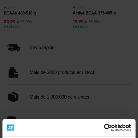
Rule 1
Rule 1
BCAAs 480-510 g
Active BCAA 375-405 g
20,99
19,99
28,99
26,99
€
€
€
€
EM STOCK
EM STOCK
Envio rápido
Mais de 3000 produtos em stock
Mais de 1.000.000 de clientes
Apoio ao cliente profissional