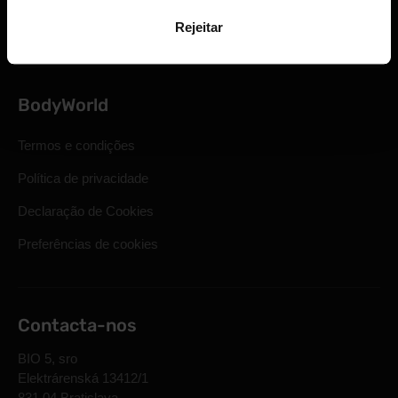
Perguntas mais frequentes
Rejeitar
BodyWorld
Termos e condições
Política de privacidade
Declaração de Cookies
Preferências de cookies
Contacta-nos
BIO 5, sro
Elektrárenská 13412/1
831 04 Bratislava