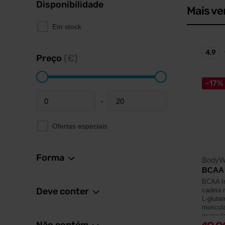
Disponibilidade
Mais ve
Em stock
4,9
Preço
(€)
-17%
-
Minimum price
Maximum price
Ofertas especiais
Forma
BodyW
BCAA 
BCAA In
Deve conter
cadeia 
L-gluta
muscula
muscula