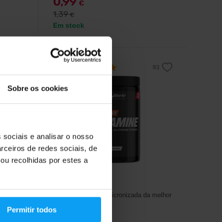
0,99
€
1,39
€
Em stock
4,8
Sobre os cookies
-15%
 sociais e analisar o nosso
rceiros de redes sociais, de
ou recolhidas por estes a
BodyWorld
s
Glutamine 500 g
psulas.
L-glutamina 100% micronizada da melhor
qualidade.
Permitir todos