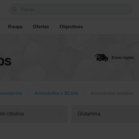
Procura...
Roupa
Ofertas
Objectivos
OS
Envio rápido
esempenho
Aminoácidos e BCAAs
Aminoácidos isolados
de citrulina
Glutamina
1