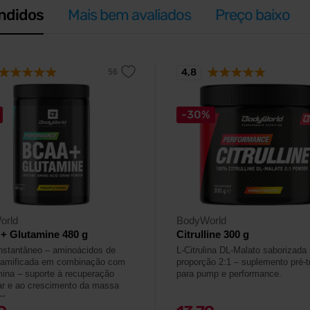
ndidos
Mais bem avaliados
Preço baixo
4,8
-30%
orld
BodyWorld
+ Glutamine 480 g
Citrulline 300 g
stantâneo – aminoácidos de
L-Citrulina DL-Malato saborizada
ramificada em combinação com
proporção 2:1 – suplemento pré-t
mina – suporte à recuperação
para pump e performance.
r e ao crescimento da massa
r.