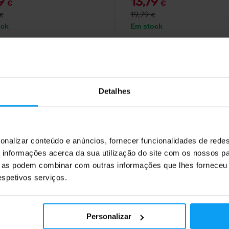
99
13,79
€
€
19,79
€
€
ock
Em stock
5,0
Detalhes
onalizar conteúdo e anúncios, fornecer funcionalidades de redes
informações acerca da sua utilização do site com os nossos pa
ue as podem combinar com outras informações que lhes forneceu 
respetivos serviços.
orld
BodyWorld
itine 3000 Shot 12 x 80 ml
Arginine AAKG 90 cápsula
ina líquida enriquecida com
Arginina alfa-cetoglutarato em cá
 de chá verde e vitaminas B num
Personalizar
shot.