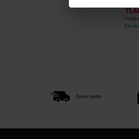
11,
11,88
Em st
Envio rápido