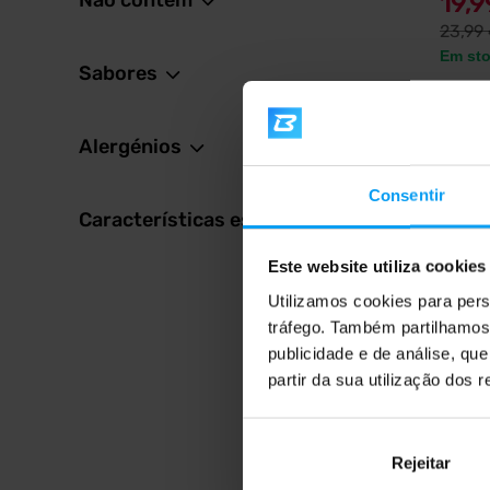
Não contém
19,
23,99
Em st
Sabores
Alergénios
4,8
Consentir
-4%
Características especiais
Este website utiliza cookies
Utilizamos cookies para pers
tráfego. Também partilhamos 
publicidade e de análise, q
partir da sua utilização dos 
BodyW
L-Carn
L-carnit
extrato
Rejeitar
prático 