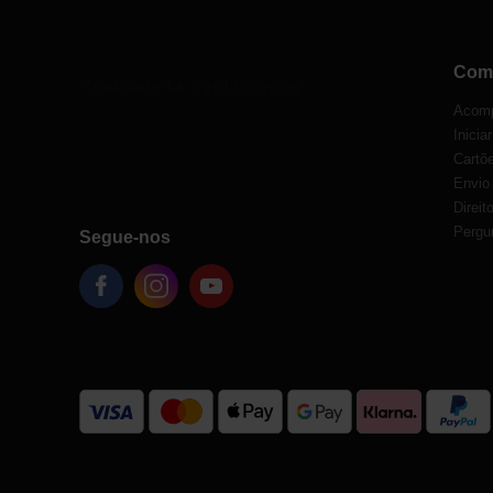
Com
Acomp
Inicia
Cartõe
Envio
Direit
Pergu
Segue-nos