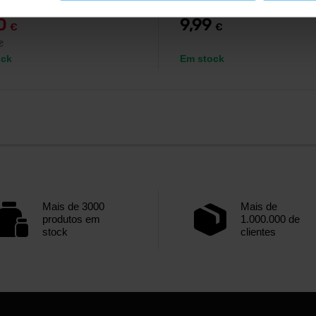
40
9,99
€
€
€
ock
Em stock
Mais de 3000
Mais de
produtos em
1.000.000 de
stock
clientes