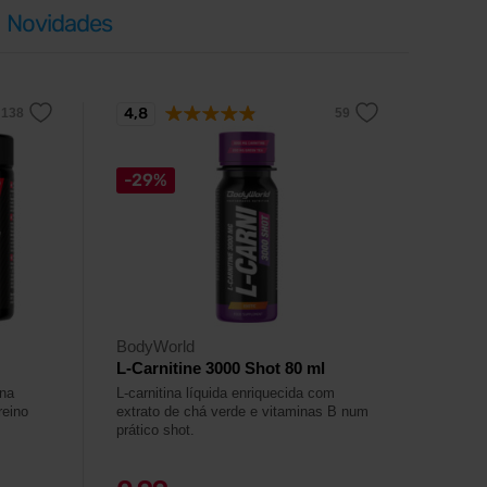
Novidades
4,8
-29%
BodyWorld
L-Carnitine 3000 Shot 80 ml
 na
L-carnitina líquida enriquecida com
reino
extrato de chá verde e vitaminas B num
prático shot.