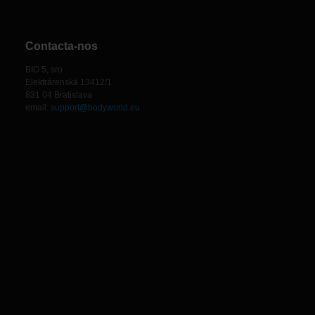
Contacta-nos
BIO 5, sro
Elektrárenská 13412/1
831 04 Bratislava
email:
support@bodyworld.eu