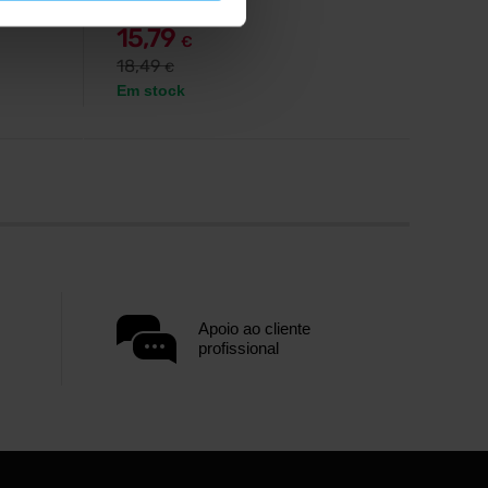
15,79
€
18,49
€
Em stock
Apoio ao cliente
profissional