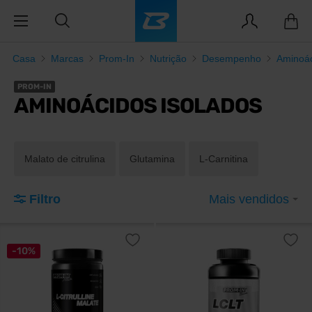
Casa
Marcas
Prom-In
Nutrição
Desempenho
Aminoá
PROM-IN
AMINOÁCIDOS ISOLADOS
Malato de citrulina
Glutamina
L-Carnitina
Filtro
Mais vendidos
-10%