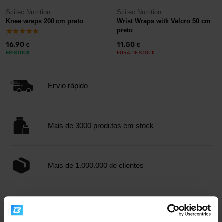
Scitec Nutrition
Scitec Nutrition
Knee wraps 200 cm preto
Wrist Wraps with Velcro 50 cm
preto
16,90
11,50
€
€
EM STOCK
FORA DE STOCK
Envio rápido
Mais de 3000 produtos em stock
Mais de 1.000.000 de clientes
Apoio ao cliente profissional