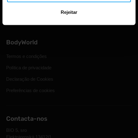
Direito legal de retirada
Rejeitar
Perguntas mais frequentes
BodyWorld
Termos e condições
Política de privacidade
Declaração de Cookies
Preferências de cookies
Contacta-nos
BIO 5, sro
Elektrárenská 13412/1