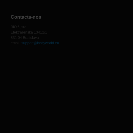
Contacta-nos
BIO 5, sro
Elektrárenská 13412/1
831 04 Bratislava
email:
support@bodyworld.eu