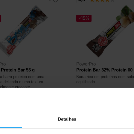
-15%
Pro
PowerPro
 Protein Bar 55 g
Protein Bar 32% Protein 60
sa barra proteica com uma
Barra rica em proteínas com sab
ra delicada e uma textura
equilibrado.
elmente crocante.
9
2,19
€
€
2,59
€
ock
Em stock
Detalhes