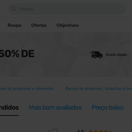
Procura...
Roupa
Ofertas
Objectivos
50% DE
Envio rápido
ras de proteínas e alimentos
Barras de proteínas, bolachas e br
ndidos
Mais bem avaliados
Preço baixo
4,0