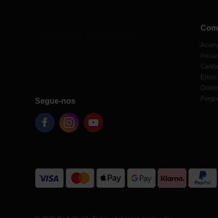
Com
Acomp
Inicia
Cartõe
Envio
Direit
Pergu
Segue-nos