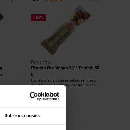
-15%
PowerPro
 g
Protein Bar Vegan 32% Protein 60
g
or
Barra proteica vegana saborosa, cheia
de vitaminas e sem açúcar adicionado.
2,19
€
2,59
€
Fora de stock
Sobre os cookies