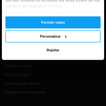
que lhes forneceu ou recolhidas por estes a partir da sua
utilização dos respetivos serviços.
Permitir todos
Personalizar
Compras
Acompanha a tua encomenda
Rejeitar
Iniciar sessão na conta
Cartões de oferta
Envio e entrega
Direito legal de retirada
Perguntas mais frequentes