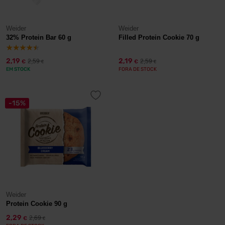
Weider
Weider
32% Protein Bar 60 g
Filled Protein Cookie 70 g
2,19
2,19
2,59
2,59
€
€
€
€
EM STOCK
FORA DE STOCK
-15%
Weider
Protein Cookie 90 g
2,29
2,69
€
€