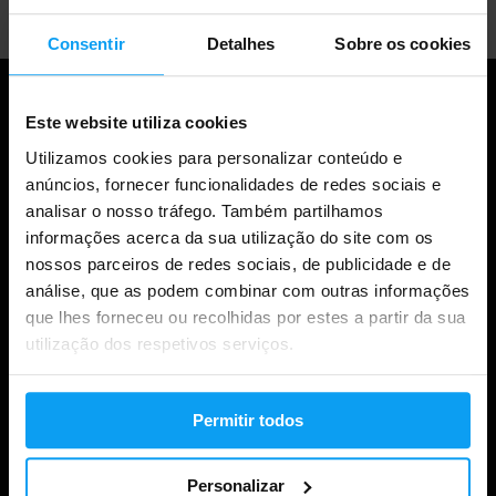
Consentir
Detalhes
Sobre os cookies
Este website utiliza cookies
Utilizamos cookies para personalizar conteúdo e
anúncios, fornecer funcionalidades de redes sociais e
analisar o nosso tráfego. Também partilhamos
informações acerca da sua utilização do site com os
nossos parceiros de redes sociais, de publicidade e de
análise, que as podem combinar com outras informações
Compras
que lhes forneceu ou recolhidas por estes a partir da sua
utilização dos respetivos serviços.
Acompanha a tua encomenda
Iniciar sessão na conta
Permitir todos
Cartões de oferta
Envio e entrega
Personalizar