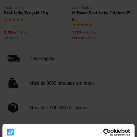
Jack Link’s
Jack Link’s
Beef Jerky Teriyaki 25 g
MrBeast Beef Jerky Original 25
g
2,79
2,79
3,19
3,19
€
€
€
€
EM STOCK
FORA DE STOCK
Envio rápido
Mais de 3000 produtos em stock
Mais de 1.000.000 de clientes
Apoio ao cliente profissional