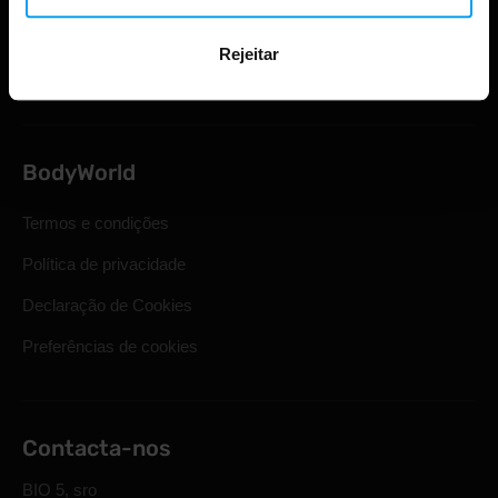
Direito legal de retirada
Rejeitar
Perguntas mais frequentes
BodyWorld
Termos e condições
Política de privacidade
Declaração de Cookies
Preferências de cookies
Contacta-nos
BIO 5, sro