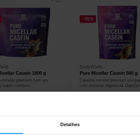
-18%
orld
BodyWorld
icellar Casein 1800 g
Pure Micellar Casein 500 g
a micelar premium com um
Caseína micelar premium enriqu
so sabor cremoso.
com enzimas digestivas DigeZy
99
13,99
€
€
16,99
€
€
ock
- restam apenas alguns
Fora de stock
Detalhes