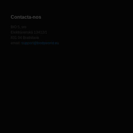
Contacta-nos
BIO 5, sro
Elektrárenská 13412/1
831 04 Bratislava
email:
support@bodyworld.eu