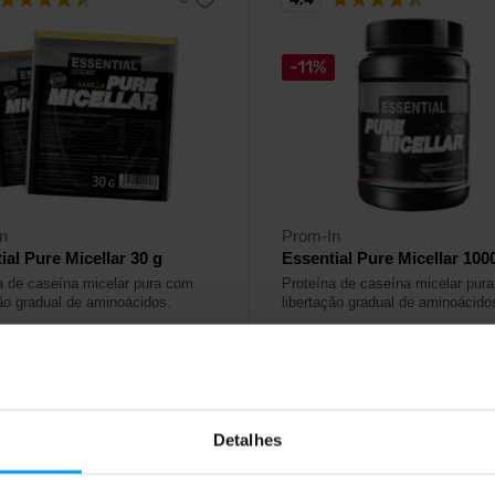
-11%
n
Prom-In
ial Pure Micellar 30 g
Essential Pure Micellar 100
a de caseína micelar pura com
Proteína de caseína micelar pur
ção gradual de aminoácidos.
libertação gradual de aminoácido
9
44,49
€
€
49,99
€
ock
Em stock
Detalhes