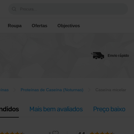
Procura...
Roupa
Ofertas
Objectivos
Envio rápido
eínas
Proteínas de Caseína (Noturnas)
Caseína micelar
ndidos
Mais bem avaliados
Preço baixo
4,4