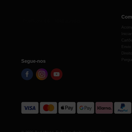
Com
Acomp
Inicia
Cartõe
Envio
Direit
Pergu
Segue-nos