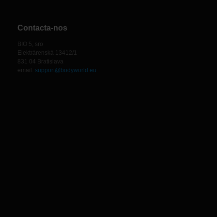
Contacta-nos
BIO 5, sro
Elektrárenská 13412/1
831 04 Bratislava
email:
support@bodyworld.eu