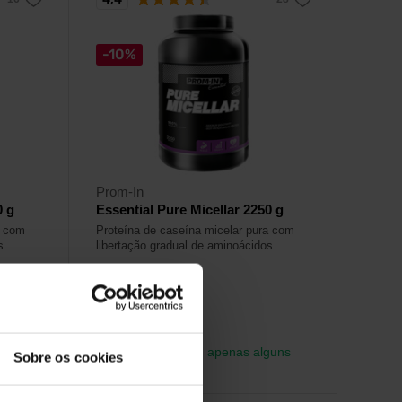
-10%
Prom-In
0 g
Essential Pure Micellar 2250 g
a com
Proteína de caseína micelar pura com
s.
libertação gradual de aminoácidos.
87,99
€
97,49
€
Em stock
- restam apenas alguns
Sobre os cookies
artigos