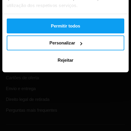
utilização dos respetivos serviços.
Permitir todos
Compras
Personalizar
Acompanha a tua encomenda
Rejeitar
Iniciar sessão na conta
Cartões de oferta
Envio e entrega
Direito legal de retirada
Perguntas mais frequentes