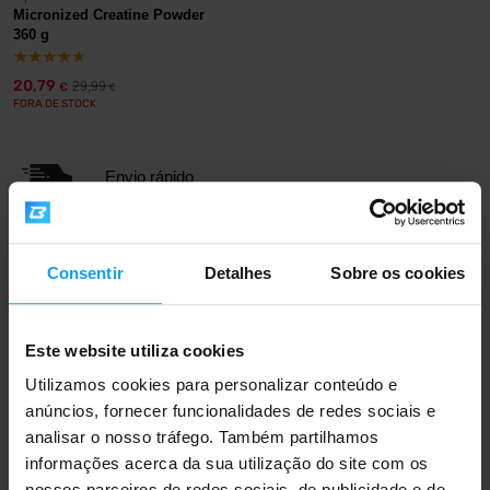
Micronized Creatine Powder
360 g
20,79
29,99
€
€
FORA DE STOCK
Envio rápido
Mais de 3000 produtos em stock
Consentir
Detalhes
Sobre os cookies
Este website utiliza cookies
Mais de 1.000.000 de clientes
Utilizamos cookies para personalizar conteúdo e
anúncios, fornecer funcionalidades de redes sociais e
analisar o nosso tráfego. Também partilhamos
Apoio ao cliente profissional
informações acerca da sua utilização do site com os
nossos parceiros de redes sociais, de publicidade e de