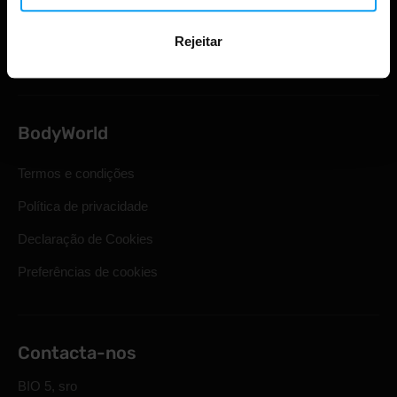
Direito legal de retirada
Rejeitar
Perguntas mais frequentes
BodyWorld
Termos e condições
Política de privacidade
Declaração de Cookies
Preferências de cookies
Contacta-nos
BIO 5, sro