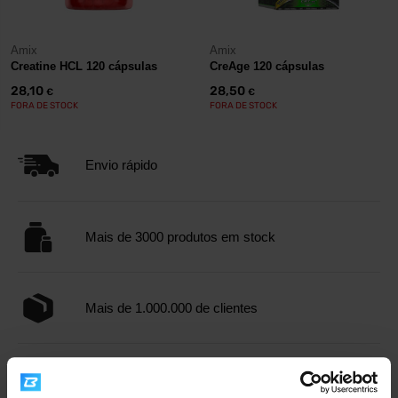
Amix
Amix
Creatine HCL 120 cápsulas
CreAge 120 cápsulas
28,10
28,50
€
€
FORA DE STOCK
FORA DE STOCK
Envio rápido
Mais de 3000 produtos em stock
Mais de 1.000.000 de clientes
Apoio ao cliente profissional