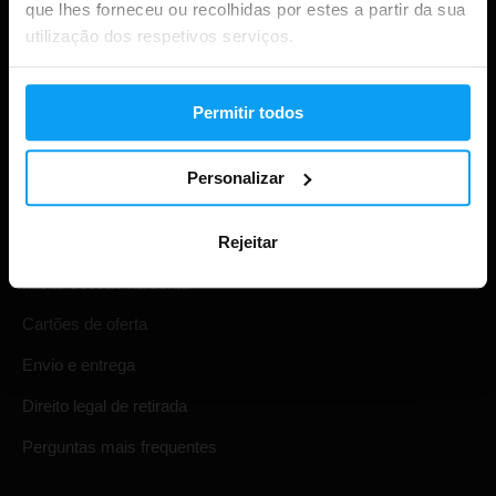
que lhes forneceu ou recolhidas por estes a partir da sua
utilização dos respetivos serviços.
Permitir todos
Personalizar
Compras
Acompanha a tua encomenda
Rejeitar
Iniciar sessão na conta
Cartões de oferta
Envio e entrega
Direito legal de retirada
Perguntas mais frequentes