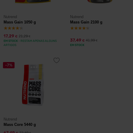
Nutrend
Nutrend
Mass Gain 1050 g
Mass Gain 2100 g
17,29
21,29
€
€
37,49
41,99
€
EM STOCK
- RESTAM APENAS ALGUNS
€
ARTIGOS
EM STOCK
-7%
Nutrend
Mass Core 5440 g
67,49