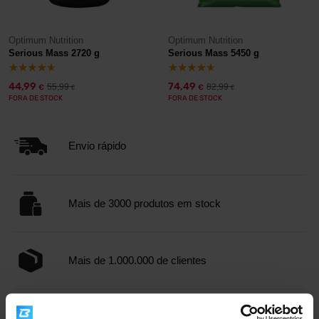
Optimum Nutrition
Optimum Nutrition
Serious Mass 2720 g
Serious Mass 5450 g
44,99
74,49
55,99
82,99
€
€
€
€
FORA DE STOCK
FORA DE STOCK
Envio rápido
Mais de 3000 produtos em stock
Mais de 1.000.000 de clientes
Apoio ao cliente profissional