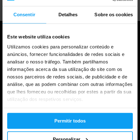
Consentir
Detalhes
Sobre os cookies
Este website utiliza cookies
Utilizamos cookies para personalizar conteúdo e
anúncios, fornecer funcionalidades de redes sociais e
analisar o nosso tráfego. Também partilhamos
informações acerca da sua utilização do site com os
nossos parceiros de redes sociais, de publicidade e de
análise, que as podem combinar com outras informações
Compras
que lhes forneceu ou recolhidas por estes a partir da sua
utilização dos respetivos serviços.
Acompanha a tua encomenda
Iniciar sessão na conta
Permitir todos
Cartões de oferta
Personalizar