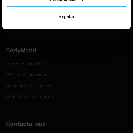
Envio e entrega
Direito legal de retirada
Rejeitar
Perguntas mais frequentes
BodyWorld
Termos e condições
Política de privacidade
Declaração de Cookies
Preferências de cookies
Contacta-nos