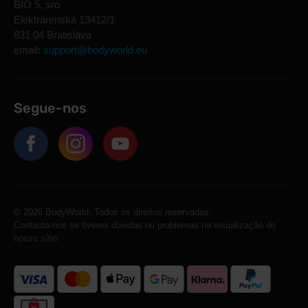
BIO 5, sro
Elektrárenská 13412/1
831 04 Bratislava
email:
support@bodyworld.eu
Segue-nos
© 2026 BodyWorld. Todos os direitos reservados.
Contacta-nos se tiveres dúvidas ou problemas na visualização do
nosso sítio