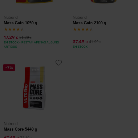
Nutrend
Nutrend
Mass Gain 1050 g
Mass Gain 2100 g
17,29
21,29
€
€
37,49
41,99
€
EM STOCK
- RESTAM APENAS ALGUNS
€
ARTIGOS
EM STOCK
-7%
Nutrend
Mass Core 5440 g
67,49