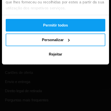
que lhes forneceu ou recolhidas por estes a partir da sua
utilização dos respetivos serviços.
Permitir todos
Personalizar
Compras
Acompanha a tua encomenda
Rejeitar
Iniciar sessão na conta
Cartões de oferta
Envio e entrega
Direito legal de retirada
Perguntas mais frequentes