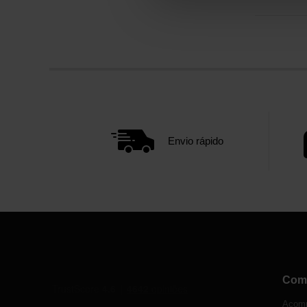
Envio rápido
Com
Acomp