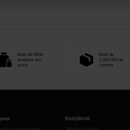
Mais de 3000
Mais de
produtos em
1.000.000 de
stock
clientes
pras
BodyWorld
anha a tua encomenda
Termos e condições