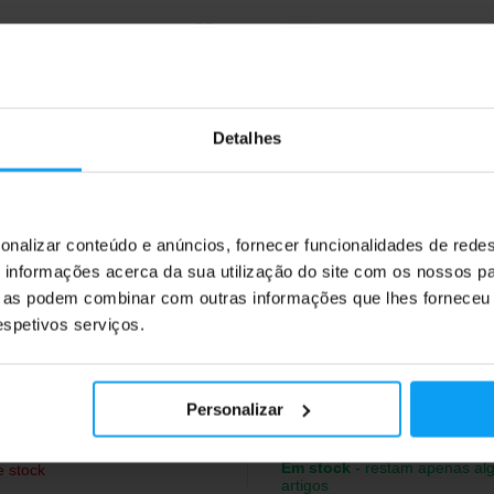
4,4
Detalhes
onalizar conteúdo e anúncios, fornecer funcionalidades de redes
ch USA
BioTech USA
informações acerca da sua utilização do site com os nossos pa
-Glutamine 240 g
100% L-Glutamine 500 g
ue as podem combinar com outras informações que lhes forneceu 
mina em pó 100% pura.
L-glutamina pura em pó.
respetivos serviços.
Personalizar
50
29,90
€
€
Em stock
- restam apenas al
e stock
artigos