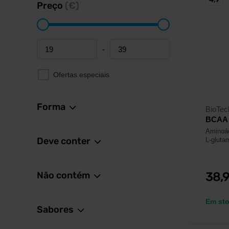
Preço
(€)
-
Minimum price
Maximum price
Ofertas especiais
Forma
BioTe
BCAA 
Aminoá
Deve conter
L-gluta
Não contém
38,
Em st
Sabores