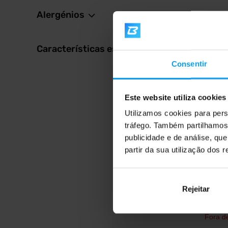
Alergénios
4,4
Características especiais
Consentir
Este website utiliza cookies
Utilizamos cookies para pers
BioTe
tráfego. Também partilhamos 
100% L
publicidade e de análise, q
L-gluta
partir da sua utilização dos 
Rejeitar
19,
Fora d