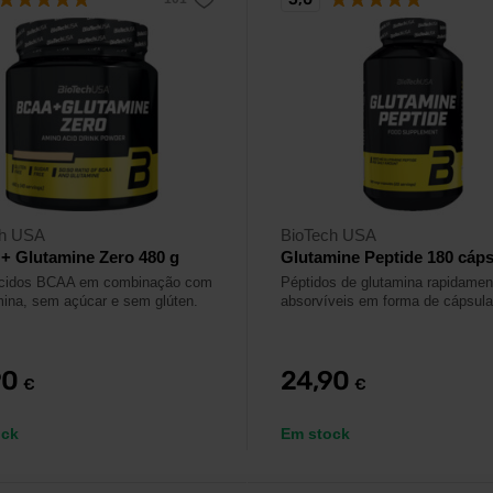
ch USA
BioTech USA
+ Glutamine Zero 480 g
Glutamine Peptide 180 cáp
cidos BCAA em combinação com
Péptidos de glutamina rapidamen
mina, sem açúcar e sem glúten.
absorvíveis em forma de cápsula
90
24,90
€
€
ock
Em stock