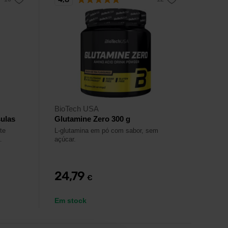
BioTech USA
sulas
Glutamine Zero 300 g
te
L-glutamina em pó com sabor, sem
.
açúcar.
24,79
€
Em stock