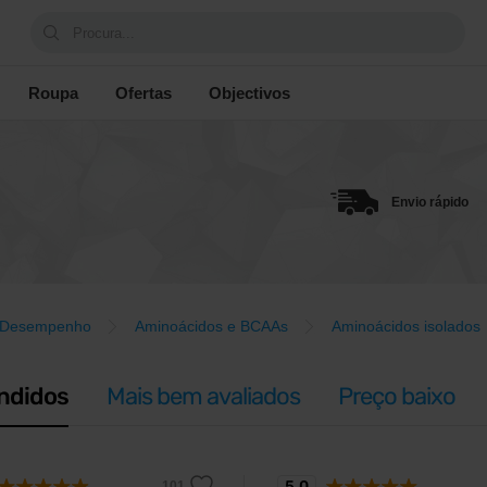
Procura...
Roupa
Ofertas
Objectivos
Envio rápido
Desempenho
Aminoácidos e BCAAs
Aminoácidos isolados
ndidos
Mais bem avaliados
Preço baixo
5,0