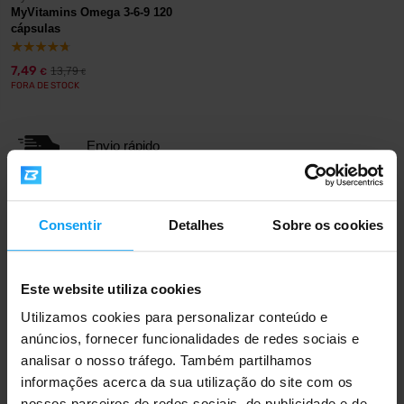
MyVitamins Omega 3-6-9 120
cápsulas
7,49
13,79
€
€
FORA DE STOCK
Envio rápido
Mais de 3000 produtos em stock
Consentir
Detalhes
Sobre os cookies
Este website utiliza cookies
Mais de 1.000.000 de clientes
Utilizamos cookies para personalizar conteúdo e
anúncios, fornecer funcionalidades de redes sociais e
analisar o nosso tráfego. Também partilhamos
Apoio ao cliente profissional
informações acerca da sua utilização do site com os
nossos parceiros de redes sociais, de publicidade e de