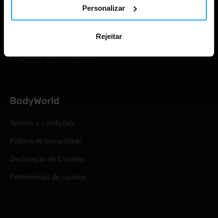
Cartões de oferta
Personalizar
Envio e entrega
Rejeitar
Direito legal de retirada
Perguntas mais frequentes
BodyWorld
Termos e condições
Política de privacidade
Declaração de Cookies
Preferências de cookies