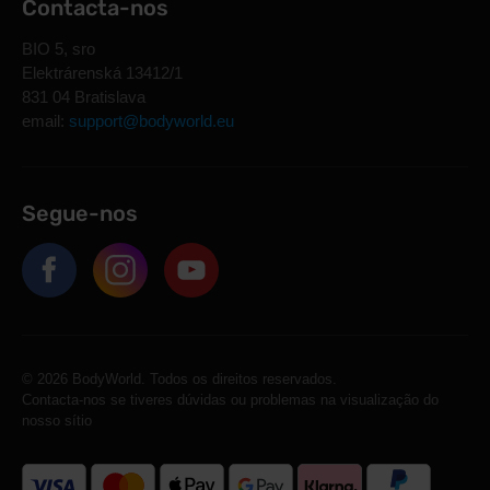
Contacta-nos
BIO 5, sro
Elektrárenská 13412/1
831 04 Bratislava
email:
support@bodyworld.eu
Segue-nos
© 2026 BodyWorld. Todos os direitos reservados.
Contacta-nos se tiveres dúvidas ou problemas na visualização do
nosso sítio