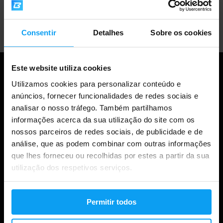
Apoio ao cliente profissional
Consentir
Detalhes
Sobre os cookies
Este website utiliza cookies
Utilizamos cookies para personalizar conteúdo e
anúncios, fornecer funcionalidades de redes sociais e
analisar o nosso tráfego. Também partilhamos
informações acerca da sua utilização do site com os
nossos parceiros de redes sociais, de publicidade e de
análise, que as podem combinar com outras informações
que lhes forneceu ou recolhidas por estes a partir da sua
Compras
utilização dos respetivos serviços.
Acompanha a tua encomenda
Permitir todos
Iniciar sessão na conta