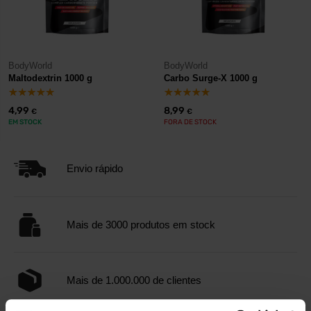
BodyWorld
BodyWorld
Maltodextrin 1000 g
Carbo Surge-X 1000 g
4,99
8,99
€
€
EM STOCK
FORA DE STOCK
Envio rápido
Mais de 3000 produtos em stock
Mais de 1.000.000 de clientes