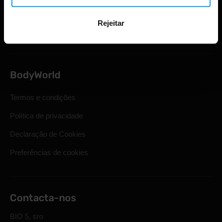
Direito legal de retirada
Rejeitar
Perguntas mais frequentes
BodyWorld
Termos e condições
Política de privacidade
Declaração de Cookies
Preferências de cookies
Contacta-nos
BIO 5, sro