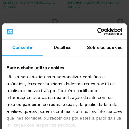
EM STOCK
- RESTAM APENAS ALGUNS
EM STOCK
- RESTAM APENAS ALGUNS
ARTIGOS
ARTIGOS
Consentir
Detalhes
Sobre os cookies
Este website utiliza cookies
Utilizamos cookies para personalizar conteúdo e
BioTech USA
BioTech USA
anúncios, fornecer funcionalidades de redes sociais e
ALC 60 cápsulas
L-Carnitine 35.000 mg + Chrome
500 ml
analisar o nosso tráfego. Também partilhamos
informações acerca da sua utilização do site com os
23,90
21,50
€
€
nossos parceiros de redes sociais, de publicidade e de
EM STOCK
FORA DE STOCK
análise, que as podem combinar com outras informações
que lhes forneceu ou recolhidas por estes a partir da sua
utilização dos respetivos serviços.
Envio rápido