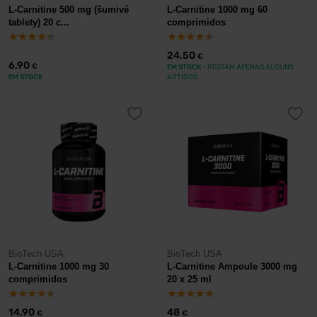
L-Carnitine 500 mg (šumivé
L-Carnitine 1000 mg 60
tablety) 20 c...
comprimidos
24,50
€
6,90
€
EM STOCK
- RESTAM APENAS ALGUNS
EM STOCK
ARTIGOS
BioTech USA
BioTech USA
L-Carnitine 1000 mg 30
L-Carnitine Ampoule 3000 mg
comprimidos
20 x 25 ml
14,90
48
€
€