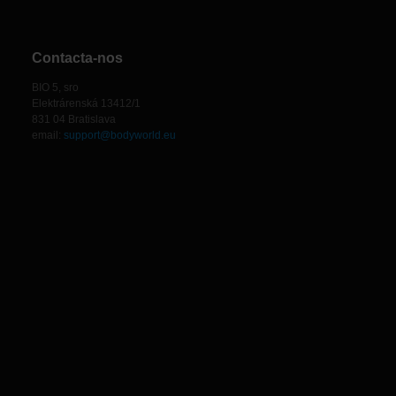
Contacta-nos
BIO 5, sro
Elektrárenská 13412/1
831 04 Bratislava
email:
support@bodyworld.eu