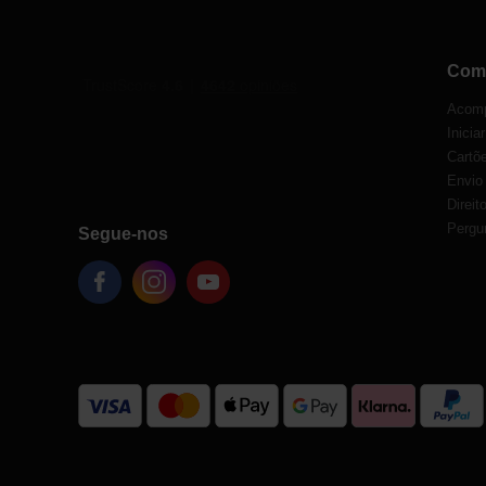
Com
Acomp
Inicia
Cartõe
Envio
Direit
Pergu
Segue-nos