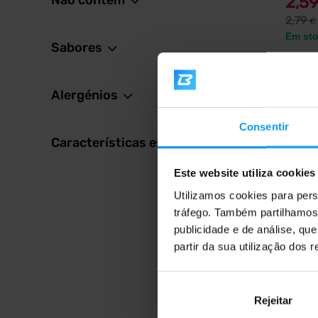
Não contém
2,5
2,79
€
Em st
Sabores
Alergénios
4,6
Consentir
-10%
Características especiais
Este website utiliza cookies
Utilizamos cookies para pers
tráfego. Também partilhamos 
publicidade e de análise, q
partir da sua utilização dos 
Nutren
Carnit
Bebida 
vitamin
Rejeitar