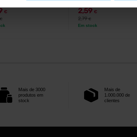
79
2,59
€
€
2,79
€
€
ock
Em stock
Mais de 3000
Mais de
produtos em
1.000.000 de
stock
clientes