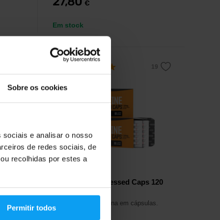
27,80
€
Em stock
5,0
Sobre os cookies
-10%
 sociais e analisar o nosso
rceiros de redes sociais, de
ou recolhidas por estes a
Nutrend
ty
Carnitine Compressed Caps 120
cápsulas
,
Tartarato de L-carnitina em cápsulas.
Permitir todos
cida