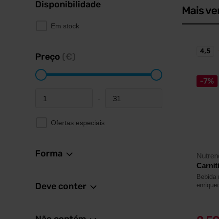
Disponibilidade
Mais ve
Em stock
4,5
Preço
(€)
-7%
-
Minimum price
Maximum price
Ofertas especiais
Forma
Nutren
Carnit
Bebida 
Deve conter
enrique