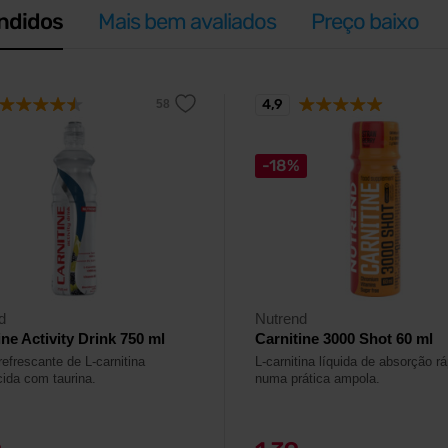
ndidos
Mais bem avaliados
Preço baixo
4,9
-18%
d
Nutrend
ine Activity Drink 750 ml
Carnitine 3000 Shot 60 ml
refrescante de L-carnitina
L-carnitina líquida de absorção r
cida com taurina.
numa prática ampola.