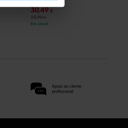
30,49
€
33,99
€
Em stock
Apoio ao cliente
profissional