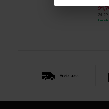
21,
24,29
Em st
Envio rápido