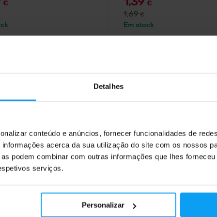
9
1,39
€
€
1,69
€
ock
Em stock
5,0
Detalhes
-7%
onalizar conteúdo e anúncios, fornecer funcionalidades de redes
informações acerca da sua utilização do site com os nossos pa
ue as podem combinar com outras informações que lhes forneceu 
respetivos serviços.
d
Nutrend
ine 100 000 1000 ml
Carnitine Magnesium Activi
Drink 750 ml
de carnitina enriquecida com
a B.
Bebida refrescante de L-carnitina
Personalizar
ligeiramente gaseificada, enrique
com magnésio e vitamina B6.