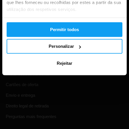
que lhes forneceu ou recolhidas por estes a partir da sua
utilização dos respetivos serviços.
Permitir todos
Personalizar
Compras
Rejeitar
Acompanha a tua encomenda
Iniciar sessão na conta
Cartões de oferta
Envio e entrega
Direito legal de retirada
Perguntas mais frequentes