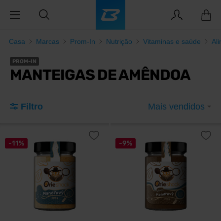
Casa
Marcas
Prom-In
Nutrição
Vitaminas e saúde
Al
PROM-IN
MANTEIGAS DE AMÊNDOA
Filtro
Mais vendidos
-11%
-9%