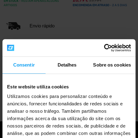
20,79
23,79
€
EM STOCK
- RESTAM APENAS ALGUNS
€
ARTIGOS
ENCOMENDA EM ATRASO
- 2 A 5 DIAS
Envio rápido
Mais de 3000 produtos em stock
Consentir
Detalhes
Sobre os cookies
Mais de 1.000.000 de clientes
Este website utiliza cookies
Utilizamos cookies para personalizar conteúdo e
Apoio ao cliente profissional
anúncios, fornecer funcionalidades de redes sociais e
analisar o nosso tráfego. Também partilhamos
informações acerca da sua utilização do site com os
nossos parceiros de redes sociais, de publicidade e de
análise, que as podem combinar com outras informações