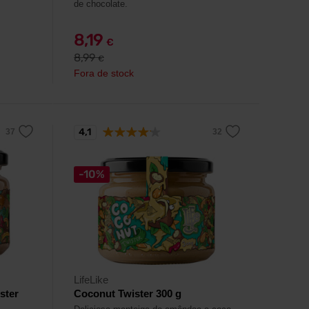
de chocolate.
8,19
€
8,99
€
Fora de stock
4,1
-10%
LifeLike
ster
Coconut Twister 300 g