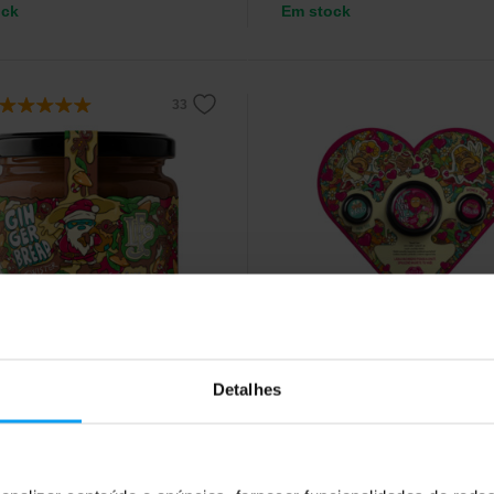
ock
Em stock
e
LifeLike
 Ginger Bread Twister 300
Coração de Dia dos Namor
300 g
Detalhes
a de amêndoa e chocolate com
Um presente de Dia dos Namora
 pão de gengibre.
original que junta sabor, criativid
uma experiência partilhada.
9
12,99
€
€