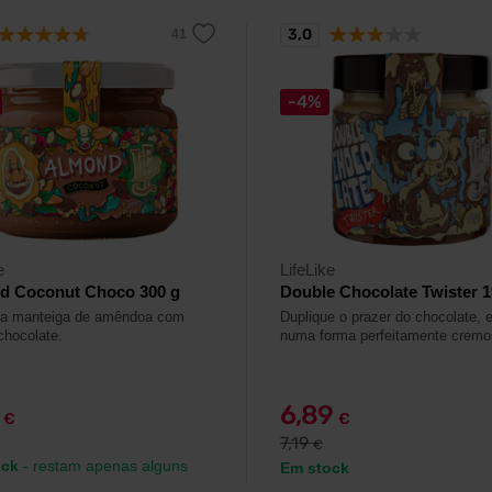
3,0
-4%
e
LifeLike
d Coconut Choco 300 g
Double Chocolate Twister 1
sa manteiga de amêndoa com
Duplique o prazer do chocolate, 
chocolate.
numa forma perfeitamente cremo
9
6,89
€
€
7,19
€
ock
- restam apenas alguns
Em stock