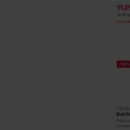
11,
11,79
Fora d
-10%
LifeLik
Bull E
Pasta ú
conceit