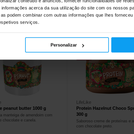
onalizar conteúdo e anúncios, fornecer funcionalidades de redes
informações acerca da sua utilização do site com os nossos pa
ock
Em stock
ue as podem combinar com outras informações que lhes forneceu 
respetivos serviços.
4,6
Personalizar
-10%
e
LifeLike
 peanut butter 1000 g
Protein Hazelnut Choco Sp
300 g
sa manteiga de amendoim com
 chocolate e canela.
Saboroso creme de proteínas e a
com chocolate preto.