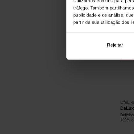
Utilizamos cookies para pers
8,59
€
tráfego. Também partilhamos 
Em st
publicidade e de análise, q
partir da sua utilização dos 
4,4
Rejeitar
-4%
LifeLik
DeLuxe
Delicio
100% de