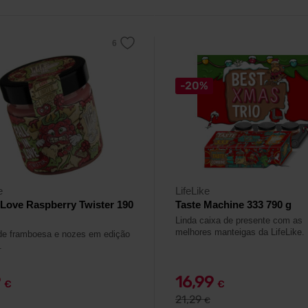
-20%
e
LifeLike
n Love Raspberry Twister 190
Taste Machine 333 790 g
Linda caixa de presente com as
melhores manteigas da LifeLike.
e framboesa e nozes em edição
.
9
16,99
€
€
21,29
€