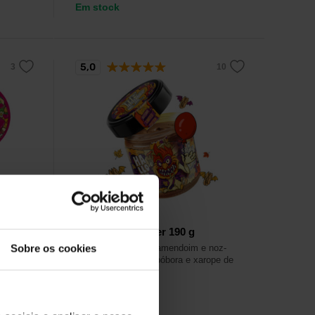
Em stock
5,0
LifeLike
ados
Hallo Im In Twister 190 g
Sobre os cookies
Creme delicioso de amendoim e noz-
pecã com óleo de abóbora e xarope de
dos
ácer.
ade e
7,19
€