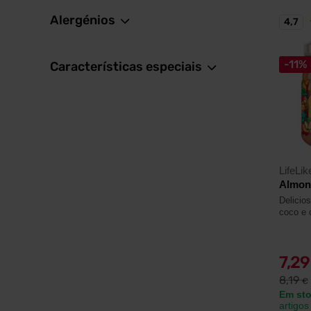
Alergénios
4,7
-11%
Características especiais
LifeLik
Almon
Delicio
coco e 
7,2
8,19
€
Em st
artigos