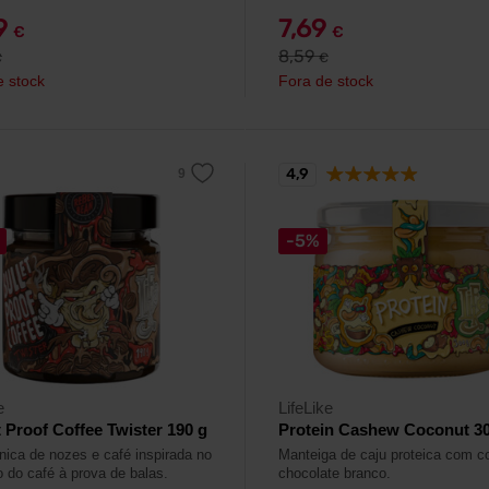
29
7,69
€
€
8,59
€
€
e stock
Fora de stock
4,9
-5%
e
LifeLike
t Proof Coffee Twister 190 g
Protein Cashew Coconut 30
nica de nozes e café inspirada no
Manteiga de caju proteica com c
o do café à prova de balas.
chocolate branco.