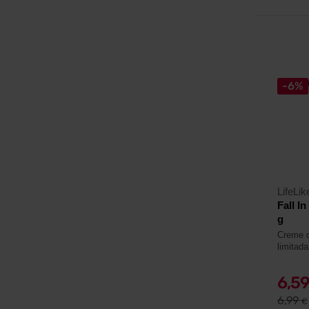
-6%
LifeLik
Fall I
g
Creme d
limitada
6,5
6,99
€