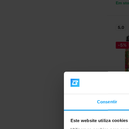
Em st
5,0
-5%
LifeLik
Almond
g
Consentir
Manteig
sabor a
Este website utiliza cookies
8,1