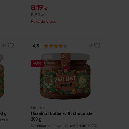
8,19
€
8,59
€
Fora de stock
4,3
-9%
LifeLike
0 g
Hazelnut butter with chocolate
300 g
oco e
Deliciosa manteiga de avelã com 100%