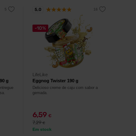
5,0
-10%
LifeLike
90 g
Eggnog Twister 190 g
entregue
Delicioso creme de caju com sabor a
sa.
gemada.
6,59
€
7,29
€
Em stock