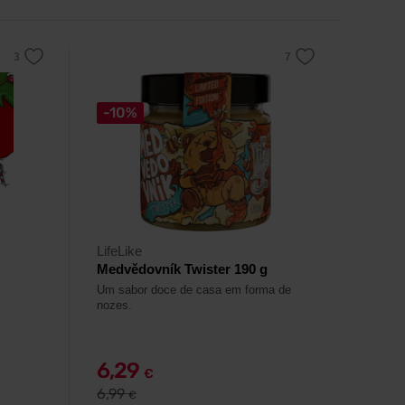
-10%
LifeLike
Medvědovník Twister 190 g
Um sabor doce de casa em forma de
nozes.
6,29
€
6,99
€