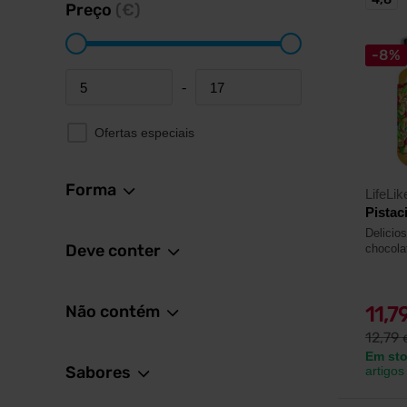
Preço
(€)
-8%
-
Minimum price
Maximum price
Ofertas especiais
Forma
LifeLik
Pistac
Delicio
Deve conter
chocolat
Não contém
11,7
12,79
Em st
Sabores
artigos