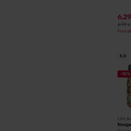
6,2
6,99
€
Fora d
5,0
-10%
LifeLik
Nougat