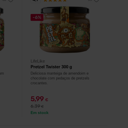
-6%
LifeLike
Pretzel Twister 300 g
 um
Deliciosa manteiga de amendoim e
chocolate com pedaços de pretzels
crocantes.
5,99
€
6,39
€
Em stock