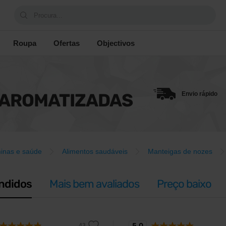
Procura...
Roupa
Ofertas
Objectivos
 AROMATIZADAS
Envio rápido
minas e saúde
Alimentos saudáveis
Manteigas de nozes
ndidos
Mais bem avaliados
Preço baixo
5,0