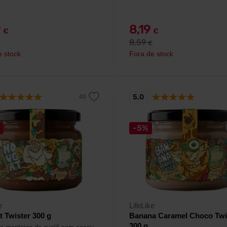
9
8,19
€
€
8,59
€
e stock
Fora de stock
5,0
-5%
e
LifeLike
 Twister 300 g
Banana Caramel Choco Twi
300 g