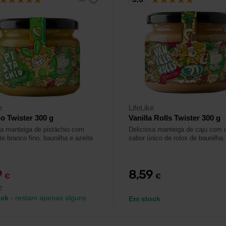
e
LifeLike
io Twister 300 g
Vanilla Rolls Twister 300 g
sa manteiga de pistáchio com
Deliciosa manteiga de caju com
e branco fino, baunilha e azeite.
sabor único de rolos de baunilha.
9
8,59
€
€
€
ock
- restam apenas alguns
Em stock