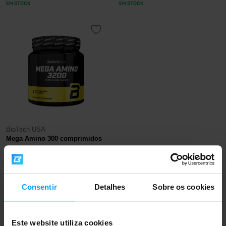
EM STOCK
EM STOCK
BioTech USA
Mega Amino 300 comprimidos
28,90
€
EM STOCK
Consentir
Detalhes
Sobre os cookies
Envio rápido
Este website utiliza cookies