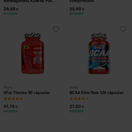
Ashwagandha KSM-66 Pur...
comprimidos
28,50
25,90
€
€
EM STOCK
EM STOCK
Amix
Amix
XFat Thermo 90 cápsulas
BCAA Elite Rate 120 cápsulas
41,70
27,50
€
€
EM STOCK
EM STOCK