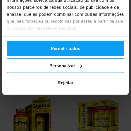
informações acerca da sua utilização do site com os
nossos parceiros de redes sociais, de publicidade e de
análise, que as podem combinar com outras informações
que lhes forneceu ou recolhidas por estes a partir da sua
utilização dos respetivos serviços.
Permitir todos
Amix
Amix
Peruvian Maca 120 cápsulas
CarniShot 3000 BOX 20 x 60 ml
Personalizar
30,80
35,20
€
€
EM STOCK
- RESTAM APENAS ALGUNS
EM STOCK
- RESTAM APENAS ALGUNS
ARTIGOS
ARTIGOS
Rejeitar