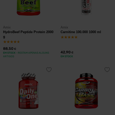
Amix
Amix
HydroBeef Peptide Protein 2000
Carnitine 100.000 1000 ml
g
88,50
€
42,90
€
EM STOCK
- RESTAM APENAS ALGUNS
ARTIGOS
EM STOCK