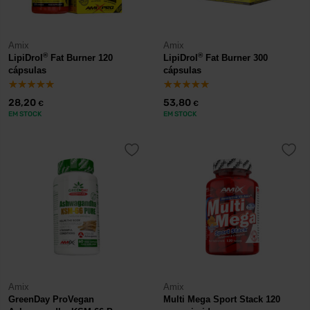
Amix
Amix
®
®
LipiDrol
Fat Burner 120
LipiDrol
Fat Burner 300
cápsulas
cápsulas
28,20
53,80
€
€
EM STOCK
EM STOCK
Amix
Amix
GreenDay ProVegan
Multi Mega Sport Stack 120