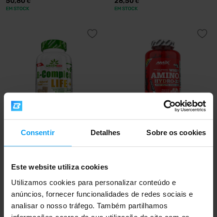
50,80
28,50
€
€
EM STOCK
EM STOCK
Amix
Amix
Consentir
Detalhes
Sobre os cookies
GreenDay B-Complex LIFE+ 60
Amino Hydro-32 250
cápsulas
comprimidos
Este website utiliza cookies
18,60
42,70
€
€
EM STOCK
EM STOCK
Utilizamos cookies para personalizar conteúdo e
anúncios, fornecer funcionalidades de redes sociais e
analisar o nosso tráfego. Também partilhamos