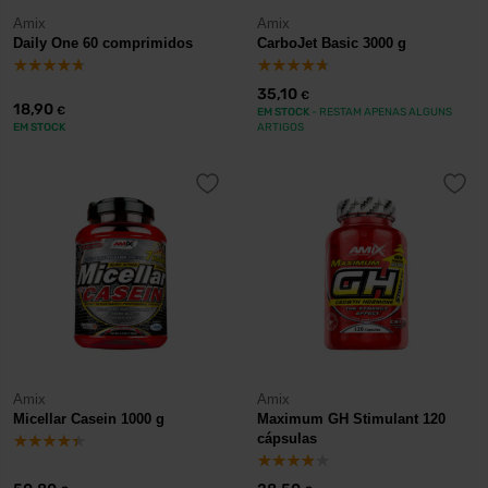
Amix
Amix
Daily One 60 comprimidos
CarboJet Basic 3000 g
35,10
€
18,90
€
EM STOCK
- RESTAM APENAS ALGUNS
EM STOCK
ARTIGOS
Amix
Amix
Micellar Casein 1000 g
Maximum GH Stimulant 120
cápsulas