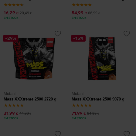
16,29
54,99
20,49
66,99
€
€
€
€
EM STOCK
EM STOCK
-29%
-15%
Mutant
Mutant
Mass XXXtreme 2500 2720 g
Mass XXXtreme 2500 9070 g
31,99
71,99
44,90
84,99
€
€
€
€
EM STOCK
EM STOCK