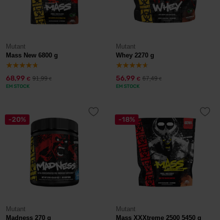
Mutant
Mutant
Mass New 6800 g
Whey 2270 g
68,99
56,99
91,99
67,49
€
€
€
€
EM STOCK
EM STOCK
-20%
-18%
Mutant
Mutant
Madness 270 g
Mass XXXtreme 2500 5450 g