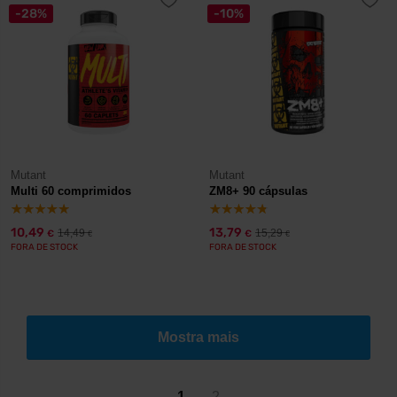
-28%
-10%
Mutant
Mutant
Multi 60 comprimidos
ZM8+ 90 cápsulas
10,49
13,79
14,49
15,29
€
€
€
€
FORA DE STOCK
FORA DE STOCK
Mostra mais
1
2