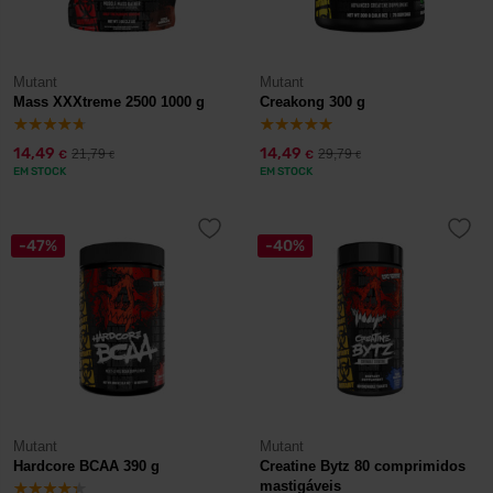
Mutant
Mutant
Mass XXXtreme 2500 1000 g
Creakong 300 g
14,49
14,49
21,79
29,79
€
€
€
€
EM STOCK
EM STOCK
-47%
-40%
Mutant
Mutant
Hardcore BCAA 390 g
Creatine Bytz 80 comprimidos
mastigáveis