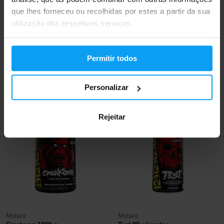
que lhes forneceu ou recolhidas por estes a partir da sua
utilização dos respetivos serviços.
Mutant
Mutant
Core Series Caffeine 240
All-In 25 g
Permitir todos
comprimidos
9,29
2,69
11,49
3,59
€
€
€
€
Personalizar
EM STOCK
EM STOCK
Rejeitar
-45%
-33%
Mutant
Mutant