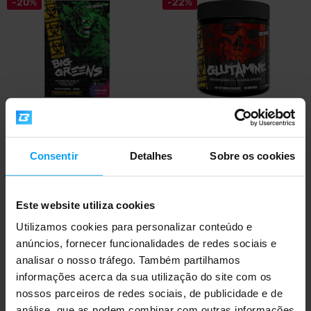
-20%
-22%
Mutant
Mutant
Big Greens 8,2-9,8 g
Glutamine 300 g
Consentir
Detalhes
Sobre os cookies
14,49
18,49
€
€
1,19
1,49
€
€
EM STOCK
- RESTAM APENAS ALGUNS
EM STOCK
ARTIGOS
Este website utiliza cookies
Utilizamos cookies para personalizar conteúdo e
-19%
-25%
anúncios, fornecer funcionalidades de redes sociais e
analisar o nosso tráfego. Também partilhamos
informações acerca da sua utilização do site com os
nossos parceiros de redes sociais, de publicidade e de
análise, que as podem combinar com outras informações