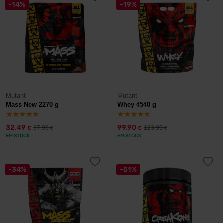
-14%
-19%
Mutant
Mutant
Mass New 2270 g
Whey 4540 g
32,49
99,90
37,99
123,99
€
€
€
€
EM STOCK
EM STOCK
-34%
-51%