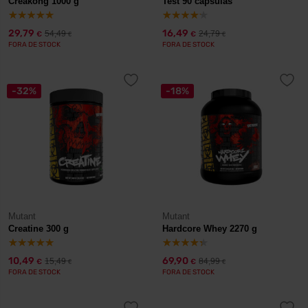
Creakong 1000 g
Test 90 cápsulas
29,79
16,49
54,49
24,79
€
€
€
€
FORA DE STOCK
FORA DE STOCK
-32%
-18%
Mutant
Mutant
Creatine 300 g
Hardcore Whey 2270 g
10,49
69,90
15,49
84,99
€
€
€
€
FORA DE STOCK
FORA DE STOCK