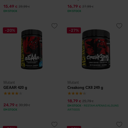
15,49
16,79
28,99
27,99
€
€
€
€
EM STOCK
EM STOCK
-20%
-27%
Mutant
Mutant
GEAAR 420 g
Creakong CX8 249 g
18,79
25,79
€
€
24,79
30,99
€
€
EM STOCK
- RESTAM APENAS ALGUNS
EM STOCK
ARTIGOS