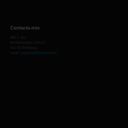
Contacta-nos
BIO 5, sro
Elektrárenská 13412/1
831 04 Bratislava
email:
support@bodyworld.eu