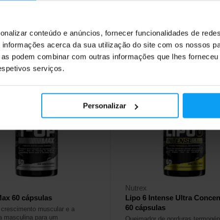
99
93,49
€
€
118,99
€
€
onalizar conteúdo e anúncios, fornecer funcionalidades de redes
ock
Fora de stock
informações acerca da sua utilização do site com os nossos pa
ue as podem combinar com outras informações que lhes forneceu 
respetivos serviços.
4,0
Personalizar
%
-28%
Nutrex
ax 60 cápsulas
Lipo 6 Intense Ultra Concen
60 cápsulas
 crescimento muscular e a
 masculina para um
Queimador de gorduras termogén