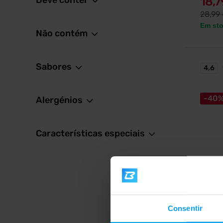
Deve conter
18,
28,99
Em st
Não contém
Sabores
4,6
-40
Alergénios
Características especiais
Nutrex
Lipo-6
cápsu
Queimad
Consentir
concent
especia