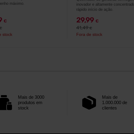
enho máximo.
inovador e altamente concentra
rápido início de ação.
79
29,99
€
€
41,49
€
€
e stock
Fora de stock
Mais de 3000
Mais de
produtos em
1.000.000 de
stock
clientes