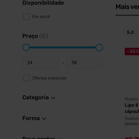
Disponibilidade
Mais ve
Em stock
5,0
Preço
(€)
-35
-
Minimum price
Maximum price
Ofertas especiais
Categoria
Nutrex
Lipo 6
cápsu
Forma
Supleme
plantas