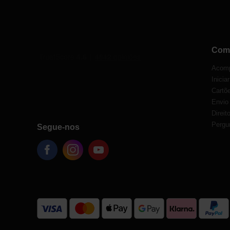
Com
Acomp
Inicia
Cartõe
Envio
Direit
Pergu
Segue-nos