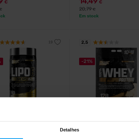
79
14,49
€
€
20,79
€
€
ock
Em stock
2,5
%
-21%
Nutrex
 Hers Ultra Concentrate 60
100% Whey 4540 g
las
Proteína de soro de leite de alta
qualidade para crescimento e
or de gordura extremamente
Detalhes
recuperação muscular.
rado, desenvolvido
lmente para mulheres.