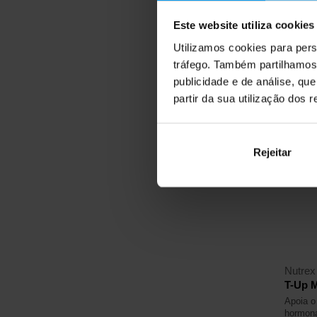
24,
Este website utiliza cookies
41,49
Utilizamos cookies para pers
Em st
tráfego. Também partilhamos 
publicidade e de análise, q
partir da sua utilização dos 
4,5
Rejeitar
-24
Nutrex
T-Up M
Apoia o
hormona