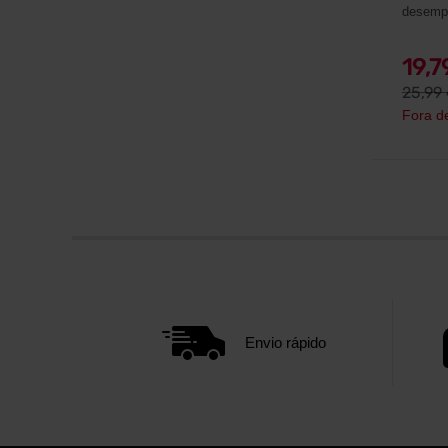
desemp
19,
25,99
Fora d
Envio rápido