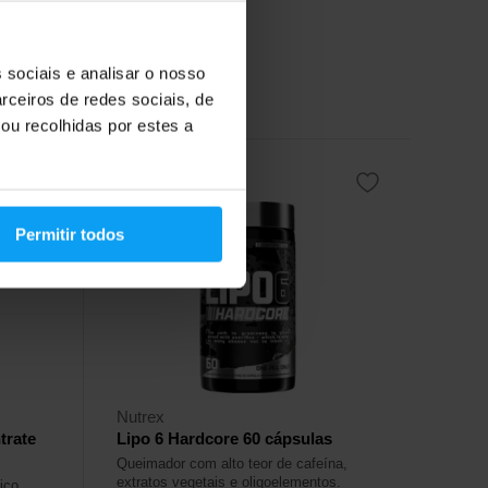
25,99
€
41,49
€
 sociais e analisar o nosso
Fora de stock
rceiros de redes sociais, de
ou recolhidas por estes a
Permitir todos
-32%
Nutrex
trate
Lipo 6 Hardcore 60 cápsulas
Queimador com alto teor de cafeína,
extratos vegetais e oligoelementos.
ico