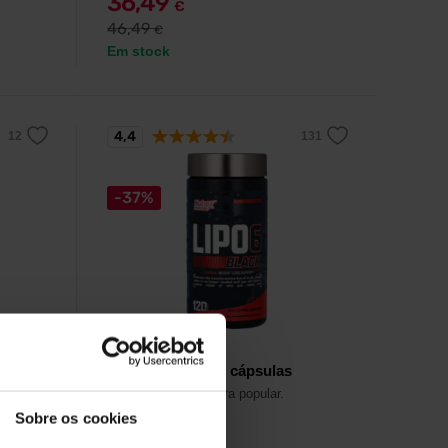
36,49
€
46,49
€
Em stock
4,4
-37%
Nutrex
LIPO-6 Black 120 cápsulas
Queimador de gordura popular.
Sobre os cookies