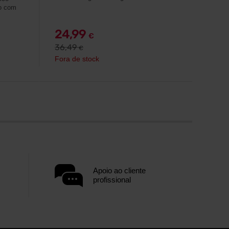
do com
24,99
€
36,49
€
Fora de stock
Apoio ao cliente
profissional