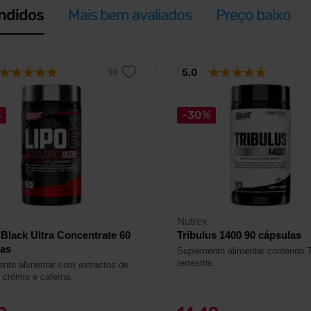
ndidos
Mais bem avaliados
Preço baixo
5,0
%
-30%
Nutrex
 Black Ultra Concentrate 60
Tribulus 1400 90 cápsulas
las
Suplemento alimentar contendo T
terrestris.
nto alimentar com extractos de
, crómio e cafeína.