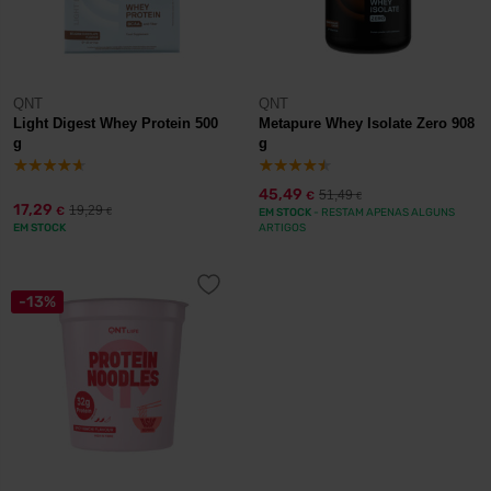
QNT
QNT
Light Digest Whey Protein 500
Metapure Whey Isolate Zero 908
g
g
45,49
51,49
€
€
17,29
19,29
€
€
EM STOCK
- RESTAM APENAS ALGUNS
EM STOCK
ARTIGOS
-13%