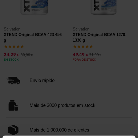
Scivation
Scivation
XTEND Original BCAA 423-456
XTEND Original BCAA 1270-
g
1330 g
24,29
49,49
30,99
71,99
€
€
€
€
EM STOCK
FORA DE STOCK
Envio rápido
Mais de 3000 produtos em stock
Mais de 1.000.000 de clientes