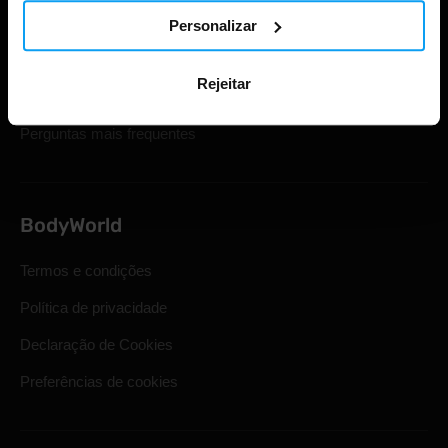
Cartões de oferta
Personalizar
Envio e entrega
Rejeitar
Direito legal de retirada
Perguntas mais frequentes
BodyWorld
Termos e condições
Política de privacidade
Declaração de Cookies
Preferências de cookies