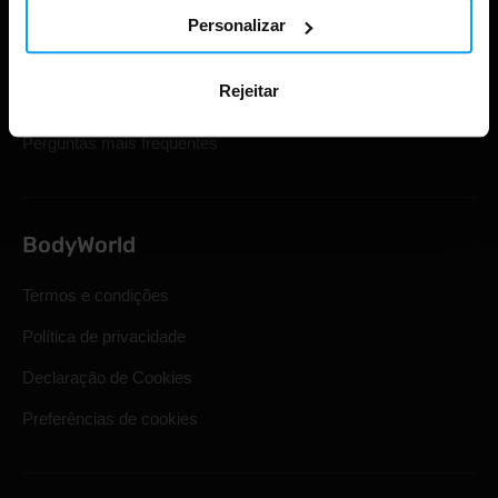
Cartões de oferta
Personalizar
Envio e entrega
Rejeitar
Direito legal de retirada
Perguntas mais frequentes
BodyWorld
Termos e condições
Política de privacidade
Declaração de Cookies
Preferências de cookies