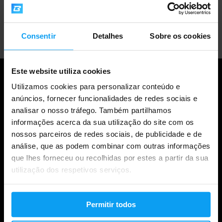
Apoio ao cliente profissional
Consentir
Detalhes
Sobre os cookies
Este website utiliza cookies
Utilizamos cookies para personalizar conteúdo e
anúncios, fornecer funcionalidades de redes sociais e
analisar o nosso tráfego. Também partilhamos
informações acerca da sua utilização do site com os
nossos parceiros de redes sociais, de publicidade e de
análise, que as podem combinar com outras informações
que lhes forneceu ou recolhidas por estes a partir da sua
Compras
utilização dos respetivos serviços.
Acompanha a tua encomenda
Permitir todos
Iniciar sessão na conta