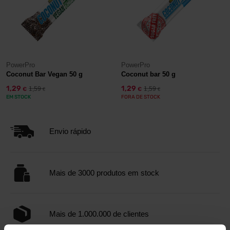
PowerPro
PowerPro
Coconut Bar Vegan 50 g
Coconut bar 50 g
1,29
1,29
1,59
1,59
€
€
€
€
EM STOCK
FORA DE STOCK
Envio rápido
Mais de 3000 produtos em stock
Mais de 1.000.000 de clientes