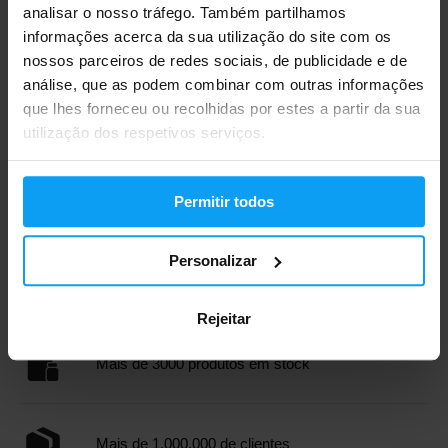
analisar o nosso tráfego. Também partilhamos
informações acerca da sua utilização do site com os
nossos parceiros de redes sociais, de publicidade e de
análise, que as podem combinar com outras informações
que lhes forneceu ou recolhidas por estes a partir da sua
utilização dos respetivos serviços.
Scitec Nutrition
Mega EAA 240 cápsulas
29,90
Permitir todos
€
FORA DE STOCK
Personalizar
Envio rápido
Rejeitar
Mais de 3000 produtos em stock
Mais de 1.000.000 de clientes