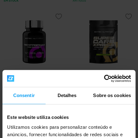
EM STOCK
ARTIGOS
Scitec Nutrition
Scitec Nutrition
Tryptophan 60 cápsulas
SuperCarb Xpress 1000 g
Consentir
Detalhes
Sobre os cookies
13,90
19,50
€
€
EM STOCK
EM STOCK
Este website utiliza cookies
Utilizamos cookies para personalizar conteúdo e
anúncios, fornecer funcionalidades de redes sociais e