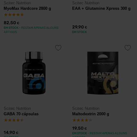
Scitec Nutrition
Scitec Nutrition
MyoMax Hardcore 2800 g
EAA + Glutamine Xpress 300 g
82,50
€
29,90
€
EM STOCK
- RESTAM APENAS ALGUNS
ARTIGOS
EM STOCK
Scitec Nutrition
Scitec Nutrition
GABA 70 cápsulas
Maltodextrin 2000 g
19,50
€
14,90
€
EM STOCK
- RESTAM APENAS ALGUNS