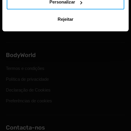
Personalizar
Envio e entrega
Direito legal de retirada
Rejeitar
Perguntas mais frequentes
BodyWorld
Termos e condições
Política de privacidade
Declaração de Cookies
Preferências de cookies
Contacta-nos