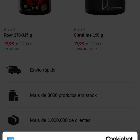
Rule 1
Rule 1
Roar 270-315 g
Citrulline 198 g
17,99
17,99
23,90
20,99
€
€
€
€
EM STOCK
FORA DE STOCK
Envio rápido
Mais de 3000 produtos em stock
Mais de 1.000.000 de clientes