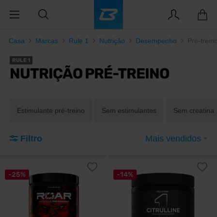
Casa
Marcas
Rule 1
Nutrição
Desempenho
Pré-trein
RULE 1
NUTRIÇÃO PRÉ-TREINO
Estimulante pré-treino
Sem estimulantes
Sem creatina
Filtro
Mais vendidos
-25%
-14%