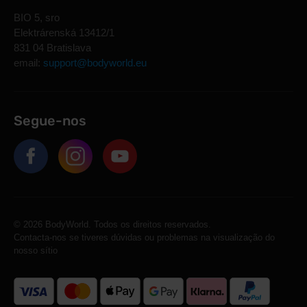
BIO 5, sro
Elektrárenská 13412/1
831 04 Bratislava
email:
support@bodyworld.eu
Segue-nos
© 2026 BodyWorld. Todos os direitos reservados.
Contacta-nos se tiveres dúvidas ou problemas na visualização do
nosso sítio