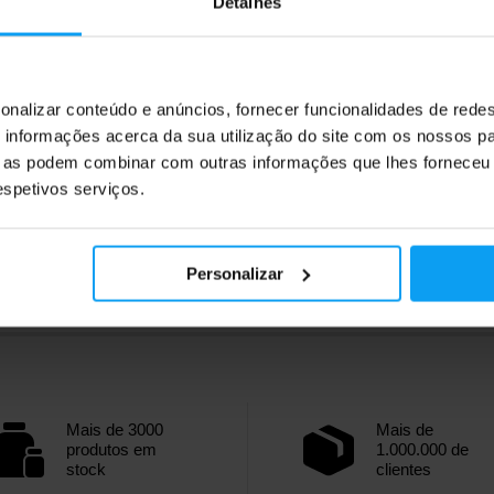
99
52,18
Detalhes
€
€
55,18
€
€
ock
Em stock
onalizar conteúdo e anúncios, fornecer funcionalidades de redes
informações acerca da sua utilização do site com os nossos pa
ue as podem combinar com outras informações que lhes forneceu 
respetivos serviços.
Personalizar
Mais de 3000
Mais de
produtos em
1.000.000 de
stock
clientes