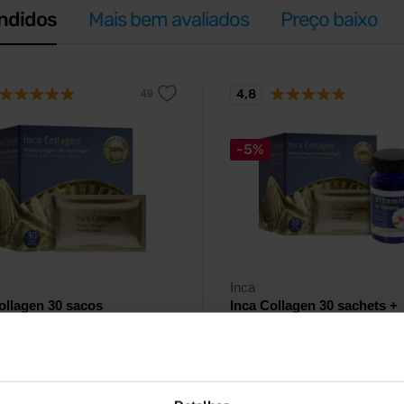
ndidos
Mais bem avaliados
Preço baixo
4,8
-5%
Inca
ollagen 30 sacos
Inca Collagen 30 sachets +
Vitamin C 30 tablets
io bioativo marinho 100% puro
tivos em pó.
Oferta especial.