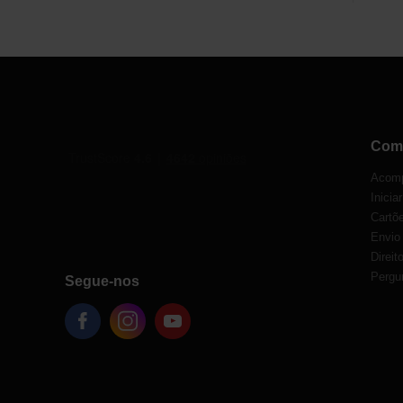
Com
Acomp
Inicia
Cartõe
Envio
Direit
Pergu
Segue-nos