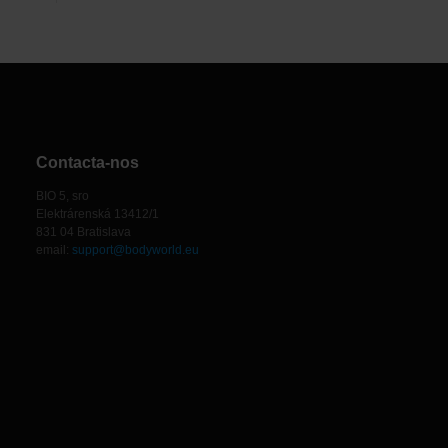
Contacta-nos
BIO 5, sro
Elektrárenská 13412/1
831 04 Bratislava
email:
support@bodyworld.eu