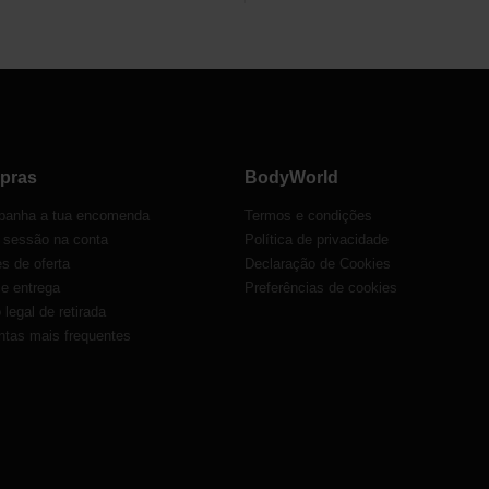
pras
BodyWorld
anha a tua encomenda
Termos e condições
r sessão na conta
Política de privacidade
s de oferta
Declaração de Cookies
 e entrega
Preferências de cookies
o legal de retirada
ntas mais frequentes