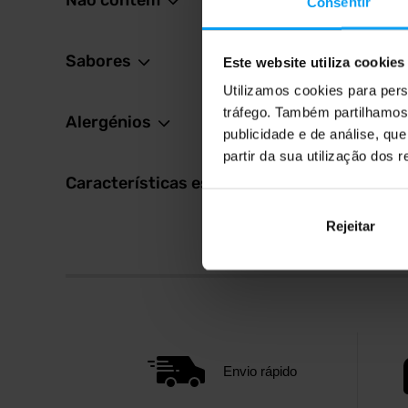
Não contém
50,
Consentir
55,99
Em st
Sabores
Este website utiliza cookies
Utilizamos cookies para pers
tráfego. Também partilhamos 
Alergénios
publicidade e de análise, q
partir da sua utilização dos 
Características especiais
Rejeitar
Envio rápido