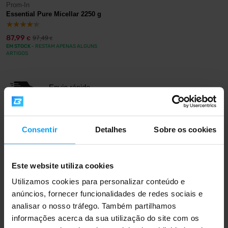
Prom-In
Essential Pure Micellar 2250 g
87,99
97,49
€
€
EM STOCK
- RESTAM APENAS ALGUNS
ARTIGOS
Envio rápido
Mais de 3000 produtos em stock
Consentir
Detalhes
Sobre os cookies
Este website utiliza cookies
Mais de 1.000.000 de clientes
Utilizamos cookies para personalizar conteúdo e
anúncios, fornecer funcionalidades de redes sociais e
analisar o nosso tráfego. Também partilhamos
Apoio ao cliente profissional
informações acerca da sua utilização do site com os