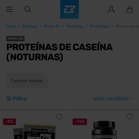
Casa
Marcas
Prom-In
Nutrição
Proteínas
Proteínas d
PROM-IN
PROTEÍNAS DE CASEÍNA
(NOTURNAS)
Caseína micelar
Filtro
Mais vendidos
-9%
-11%