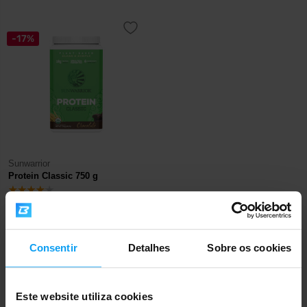
-17%
Sunwarrior
Protein Classic 750 g
33,99
40,99
€
€
FORA DE STOCK
Consentir
Detalhes
Sobre os cookies
Envio rápido
Este website utiliza cookies