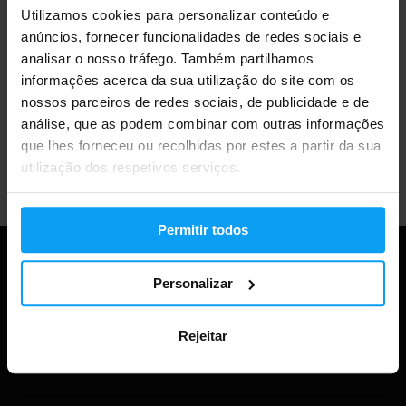
Utilizamos cookies para personalizar conteúdo e
Mais de 3000 produtos em stock
anúncios, fornecer funcionalidades de redes sociais e
analisar o nosso tráfego. Também partilhamos
informações acerca da sua utilização do site com os
Mais de 1.000.000 de clientes
nossos parceiros de redes sociais, de publicidade e de
análise, que as podem combinar com outras informações
que lhes forneceu ou recolhidas por estes a partir da sua
Apoio ao cliente profissional
utilização dos respetivos serviços.
Permitir todos
Personalizar
Rejeitar