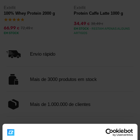
Extrifit
Extrifit
100% Whey Protein 2000 g
Protein Caffe Latte 1000 g
34,49
38,49
€
€
66,99
72,49
€
€
EM STOCK
- RESTAM APENAS ALGUNS
EM STOCK
ARTIGOS
Envio rápido
Mais de 3000 produtos em stock
Mais de 1.000.000 de clientes
Apoio ao cliente profissional