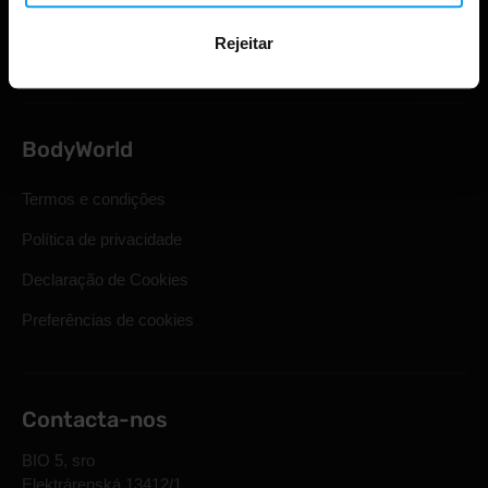
Direito legal de retirada
Rejeitar
Perguntas mais frequentes
BodyWorld
Termos e condições
Política de privacidade
Declaração de Cookies
Preferências de cookies
Contacta-nos
BIO 5, sro
Elektrárenská 13412/1