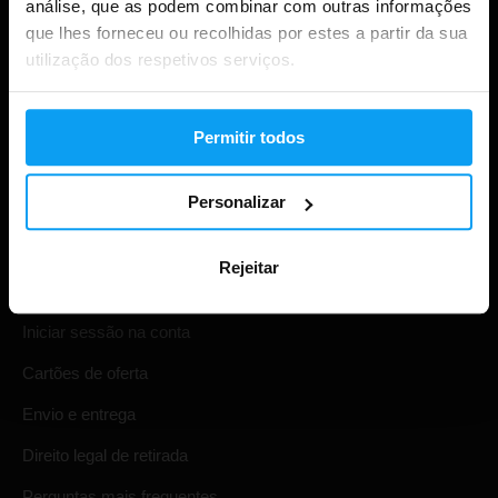
análise, que as podem combinar com outras informações
que lhes forneceu ou recolhidas por estes a partir da sua
utilização dos respetivos serviços.
Permitir todos
Personalizar
Compras
Rejeitar
Acompanha a tua encomenda
Iniciar sessão na conta
Cartões de oferta
Envio e entrega
Direito legal de retirada
Perguntas mais frequentes