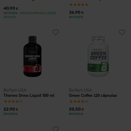
40,90
€
36,90
€
EM STOCK
- RESTAM APENAS ALGUNS
ARTIGOS
EM STOCK
BioTech USA
BioTech USA
Thermo Drine Liquid 500 ml
Green Coffee 120 cápsulas
22,90
20,50
€
€
EM STOCK
EM STOCK