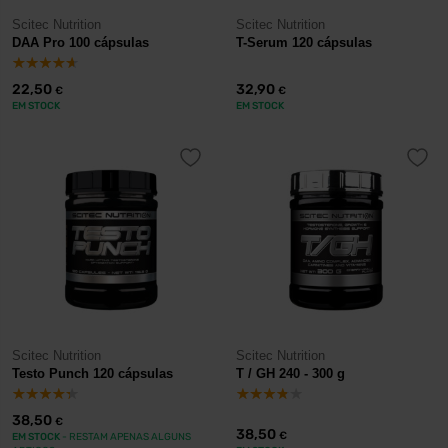
Scitec Nutrition
Scitec Nutrition
DAA Pro 100 cápsulas
T-Serum 120 cápsulas
22,50
32,90
€
€
EM STOCK
EM STOCK
Scitec Nutrition
Scitec Nutrition
Testo Punch 120 cápsulas
T / GH 240 - 300 g
38,50
€
38,50
€
EM STOCK
- RESTAM APENAS ALGUNS