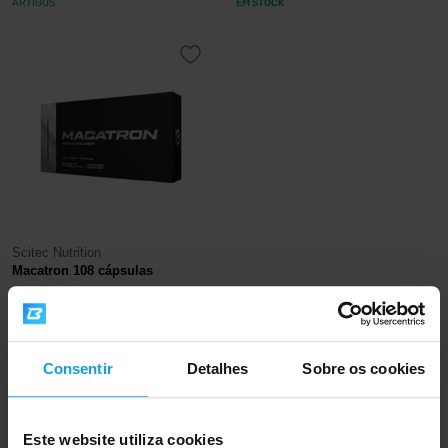
ARTIGOS
EM STOCK
Scitec Nutrition
Macatron 108 cápsulas
30,90
€
EM STOCK
Consentir
Detalhes
Sobre os cookies
Envio rápido
Este website utiliza cookies