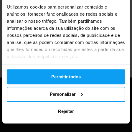
Utilizamos cookies para personalizar conteúdo e
Mais de 3000 produtos em stock
anúncios, fornecer funcionalidades de redes sociais e
analisar o nosso tráfego. Também partilhamos
informações acerca da sua utilização do site com os
Mais de 1.000.000 de clientes
nossos parceiros de redes sociais, de publicidade e de
análise, que as podem combinar com outras informações
que lhes forneceu ou recolhidas por estes a partir da sua
utilização dos respetivos serviços.
Apoio ao cliente profissional
Permitir todos
Personalizar
Rejeitar