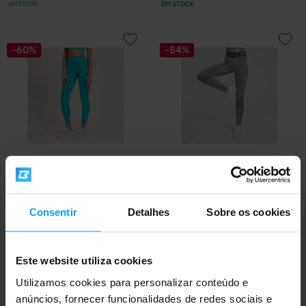
ARTIGOS
EM STOCK
-60%
-54%
MyProtein
MyProtein
Women's Power Ultra Leggings
Women's Core Curve Leggings
lagoa
cinzento mar...
Consentir
Detalhes
Sobre os cookies
19,99
20,79
49,99
45,49
€
€
€
€
FORA DE STOCK
FORA DE STOCK
Este website utiliza cookies
-51%
Utilizamos cookies para personalizar conteúdo e
anúncios, fornecer funcionalidades de redes sociais e