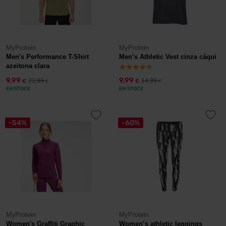
MyProtein
MyProtein
Men's Performance T-Shirt
Men’s Athletic Vest cinza cáqui
azeitona clara
9,99
9,99
23,99
14,99
€
€
€
€
EM STOCK
EM STOCK
-54%
-60%
MyProtein
MyProtein
Women's Graffiti Graphic
Women’s athletic leggings