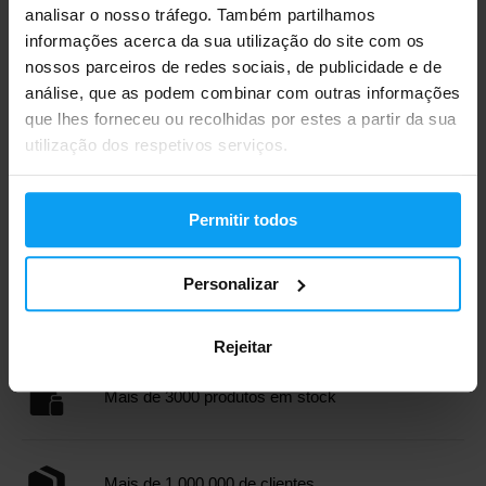
analisar o nosso tráfego. Também partilhamos
informações acerca da sua utilização do site com os
nossos parceiros de redes sociais, de publicidade e de
análise, que as podem combinar com outras informações
que lhes forneceu ou recolhidas por estes a partir da sua
utilização dos respetivos serviços.
MyProtein
Mens Tempo Seamless Long
Sleeve Top pret...
19,99
Permitir todos
40,99
€
€
FORA DE STOCK
Personalizar
Envio rápido
Rejeitar
Mais de 3000 produtos em stock
Mais de 1.000.000 de clientes