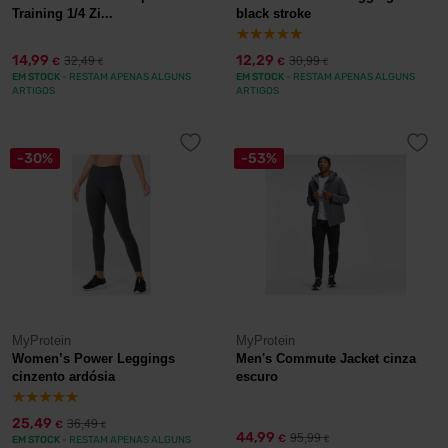
Training 1/4 Zi...
black stroke
14,99
12,29
32,49
30,99
€
€
€
€
EM STOCK
- RESTAM APENAS ALGUNS
EM STOCK
- RESTAM APENAS ALGUNS
ARTIGOS
ARTIGOS
-30%
-53%
MyProtein
MyProtein
Women’s Power Leggings
Men's Commute Jacket cinza
cinzento ardósia
escuro
25,49
36,49
€
€
44,99
95,99
€
EM STOCK
- RESTAM APENAS ALGUNS
€