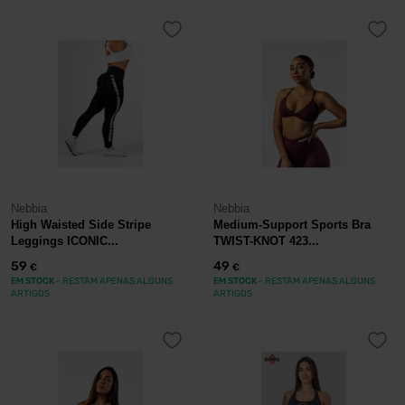
Nebbia
Nebbia
High Waisted Side Stripe
Medium-Support Sports Bra
Leggings ICONIC...
TWIST-KNOT 423...
59
49
€
€
EM STOCK
- RESTAM APENAS ALGUNS
EM STOCK
- RESTAM APENAS ALGUNS
ARTIGOS
ARTIGOS