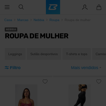
Casa
Marcas
Nebbia
Roupa
Roupa de mulher
NEBBIA
ROUPA DE MULHER
Leggings
Sutiãs desportivos
T-shirts e tops
Camis
Filtro
Mais vendidos