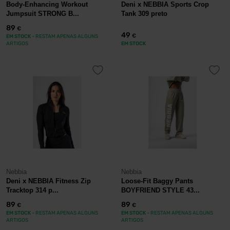
Body-Enhancing Workout
Deni x NEBBIA Sports Crop
Jumpsuit STRONG B...
Tank 309 preto
89
€
49
€
EM STOCK
- RESTAM APENAS ALGUNS
ARTIGOS
EM STOCK
Nebbia
Nebbia
Deni x NEBBIA Fitness Zip
Loose-Fit Baggy Pants
Tracktop 314 p...
BOYFRIEND STYLE 43...
89
89
€
€
EM STOCK
- RESTAM APENAS ALGUNS
EM STOCK
- RESTAM APENAS ALGUNS
ARTIGOS
ARTIGOS