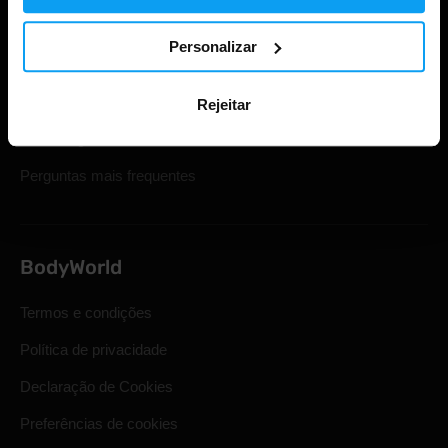
Iniciar sessão na conta
Personalizar
Cartões de oferta
Envio e entrega
Rejeitar
Direito legal de retirada
Perguntas mais frequentes
BodyWorld
Termos e condições
Política de privacidade
Declaração de Cookies
Preferências de cookies