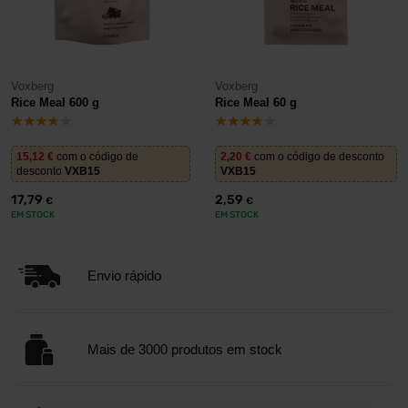
Voxberg
Voxberg
Rice Meal 600 g
Rice Meal 60 g
15,12
€
com o código de
2,20
€
com o código de desconto
desconto
VXB15
VXB15
17,79
2,59
€
€
EM STOCK
EM STOCK
Envio rápido
Mais de 3000 produtos em stock