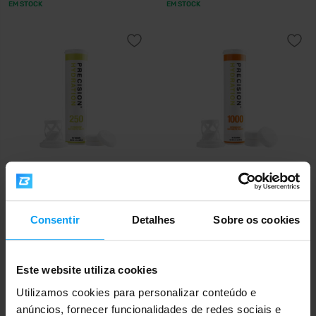
EM STOCK
EM STOCK
Precision Fuel & Hydration
Precision Fuel & Hydration
PH 250 15 comprimidos
PH 1000 10 comprimidos
Consentir
Detalhes
Sobre os cookies
10,49
10,49
€
€
EM STOCK
FORA DE STOCK
Este website utiliza cookies
Utilizamos cookies para personalizar conteúdo e
anúncios, fornecer funcionalidades de redes sociais e