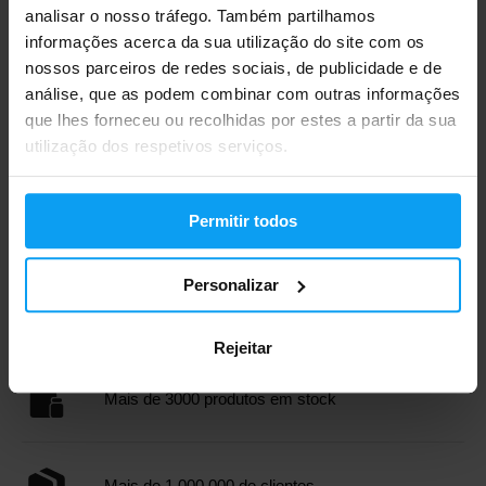
analisar o nosso tráfego. Também partilhamos
informações acerca da sua utilização do site com os
nossos parceiros de redes sociais, de publicidade e de
análise, que as podem combinar com outras informações
que lhes forneceu ou recolhidas por estes a partir da sua
utilização dos respetivos serviços.
Precision Fuel & Hydration
Precision Fuel & Hydration
PH 1500 10 comprimidos
Electrolyte Capsules 15
cápsulas
10,49
9,29
Permitir todos
€
€
FORA DE STOCK
FORA DE STOCK
Personalizar
Envio rápido
Rejeitar
Mais de 3000 produtos em stock
Mais de 1.000.000 de clientes