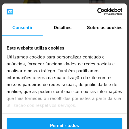
Consentir
Detalhes
Sobre os cookies
Nutrend
Nutrend
Este website utiliza cookies
N1 Drink 330 ml
Caffeine 60 cápsulas
Utilizamos cookies para personalizar conteúdo e
5,49
6,19
€
€
2,19
2,39
€
anúncios, fornecer funcionalidades de redes sociais e
€
EM STOCK
- RESTAM APENAS ALGUNS
EM STOCK
ARTIGOS
analisar o nosso tráfego. Também partilhamos
informações acerca da sua utilização do site com os
nossos parceiros de redes sociais, de publicidade e de
Envio rápido
análise, que as podem combinar com outras informações
que lhes forneceu ou recolhidas por estes a partir da sua
utilização dos respetivos serviços.
Mais de 3000 produtos em stock
Permitir todos