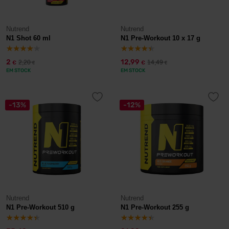
Nutrend
Nutrend
N1 Shot 60 ml
N1 Pre-Workout 10 x 17 g
2
12,99
2,20
14,49
€
€
€
€
EM STOCK
EM STOCK
-13%
-12%
Nutrend
Nutrend
N1 Pre-Workout 510 g
N1 Pre-Workout 255 g