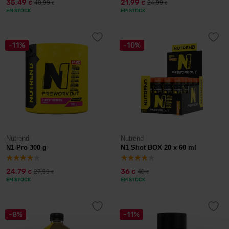
35,49
21,99
40,99
24,99
€
€
€
€
EM STOCK
EM STOCK
-11%
-10%
Nutrend
Nutrend
N1 Pro 300 g
N1 Shot BOX 20 x 60 ml
24,79
36
27,99
40
€
€
€
€
EM STOCK
EM STOCK
-8%
-11%